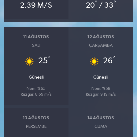
Vasıta
°
°
2.39 M/S
20
/ 33
Yaşam
11 AĞUSTOS
12 AĞUSTOS
SALI
ÇARŞAMBA
°
°
25
26
Güneşli
Güneşli
Nem: %65
Nem: %58
Rüzgar: 8.69 m/s
Rüzgar: 9.19 m/s
13 AĞUSTOS
14 AĞUSTOS
PERŞEMBE
CUMA