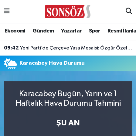
Asayiş
Ankara Nöbetçi Eczaneler
Ekonomi
Gündem
Yazarlar
Spor
Resmi İlanl
Astroloji & Burçlar
Ankara Hava Durumu
09:42
Yeni Parti’de Çerçeve Yasa Mesaisi: Özgür Özel Tutumunu Açıklayacak!
Bilim & Teknoloji
Ankara Namaz Vakitleri
Karacabey Hava Durumu
Biyografi
Ankara Trafik Yoğunluk Haritası
Çevre
Süper Lig Puan Durumu ve Fikstür
Karacabey Bugün, Yarın ve 1
Diğer
Tüm Manşetler
Haftalık Hava Durumu Tahmini
Dünya
Son Dakika Haberleri
ŞU AN
Eğitim
Haber Arşivi