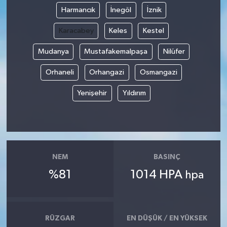
Harmancık
İnegöl
İznik
Magazin
Karacabey
Keles
Kestel
Resmi İlanlar
Mudanya
Mustafakemalpaşa
Nilüfer
Orhaneli
Orhangazi
Osmangazi
Sağlık
Yenişehir
Yıldırım
Seri İlan
Siyaset
Sokak Hayvanlarını Sahiplendirme
NEM
BASINÇ
%81
1014 HPA
hpa
Sonsöz Özel
Spor
RÜZGAR
EN DÜŞÜK / EN YÜKSEK