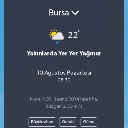
Ekonomi
Bursa
Eleman
°
22
Emlak
Yakınlarda Yer Yer Yağmur
Gündem
Gurme
10 Ağustos Pazartesi
08:30
Haber
İlçe Haberleri
Nem: %81, Basınç: 1014 hpa hPa,
Rüzgar: 2.39 m/s
Keşfet
Büyükorhan
Gemlik
Gürsu
Kültür & Sanat