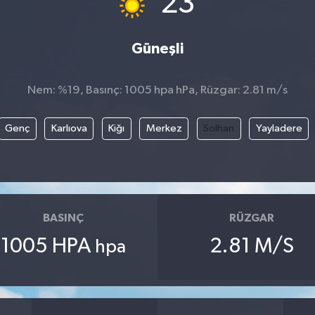
23
Güneşli
Nem: %19, Basınç: 1005 hpa hPa, Rüzgar: 2.81 m/s
Genç
Karlıova
Kiğı
Merkez
Solhan
Yayladere
BASINÇ
RÜZGAR
1005 HPA
2.81 M/S
hpa