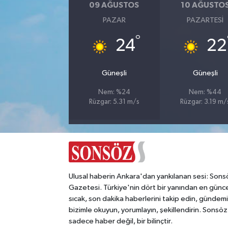
09 AĞUSTOS
10 AĞUSTO
PAZAR
PAZARTESI
Magazin
°
24
22
Resmi İlanlar
Güneşli
Güneşli
Sağlık
Nem: %24
Nem: %44
Seri İlan
Rüzgar: 5.31 m/s
Rüzgar: 3.19 m/
Siyaset
Sokak Hayvanlarını Sahiplendirme
Ulusal haberin Ankara'dan yankılanan sesi: Sons
Sonsöz Özel
Gazetesi. Türkiye'nin dört bir yanından en günce
sıcak, son dakika haberlerini takip edin, gündemi
Spor
bizimle okuyun, yorumlayın, şekillendirin. Sonsöz
sadece haber değil, bir bilinçtir.