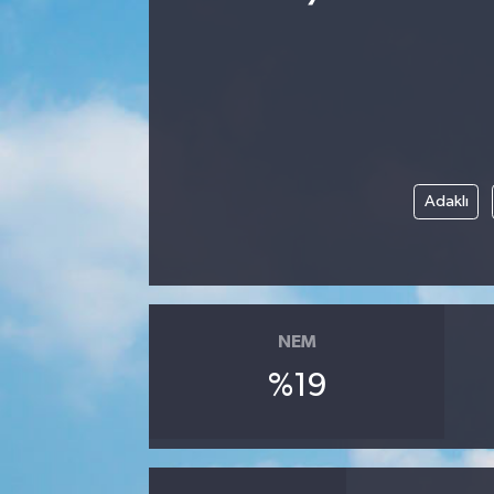
Ekonomi
Eleman
Emlak
Adaklı
Gündem
Gurme
Haber
NEM
İlçe Haberleri
%19
Keşfet
Kültür & Sanat