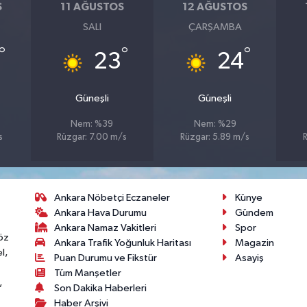
S
11 AĞUSTOS
12 AĞUSTOS
SALI
ÇARŞAMBA
°
°
°
23
24
Güneşli
Güneşli
Nem: %39
Nem: %29
s
Rüzgar: 7.00 m/s
Rüzgar: 5.89 m/s
Ankara Nöbetçi Eczaneler
Künye
Ankara Hava Durumu
Gündem
Ankara Namaz Vakitleri
Spor
öz
Ankara Trafik Yoğunluk Haritası
Magazin
l,
Puan Durumu ve Fikstür
Asayiş
Tüm Manşetler
,
Son Dakika Haberleri
Haber Arşivi