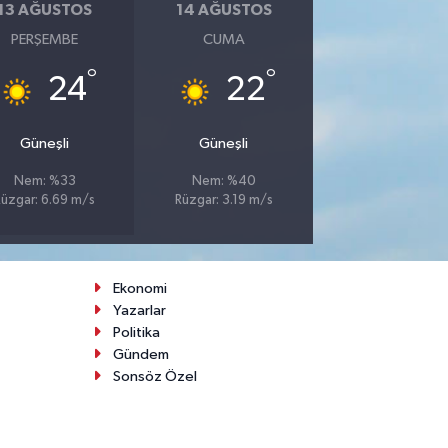
13 AĞUSTOS
14 AĞUSTOS
PERŞEMBE
CUMA
°
°
24
22
Güneşli
Güneşli
Nem: %33
Nem: %40
Rüzgar: 6.69 m/s
Rüzgar: 3.19 m/s
Ekonomi
Yazarlar
Politika
Gündem
Sonsöz Özel