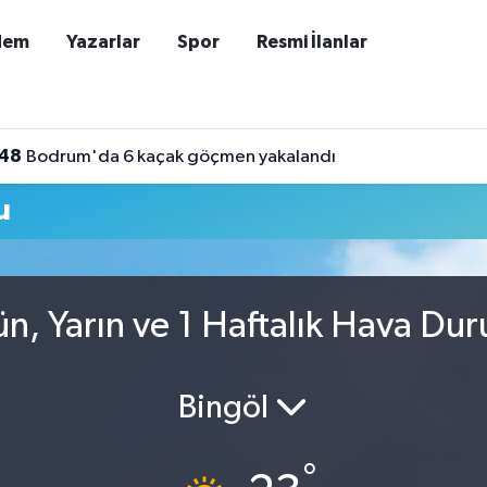
dem
Yazarlar
Spor
Resmi İlanlar
:48
Bodrum'da 6 kaçak göçmen yakalandı
u
n, Yarın ve 1 Haftalık Hava Du
Bingöl
°