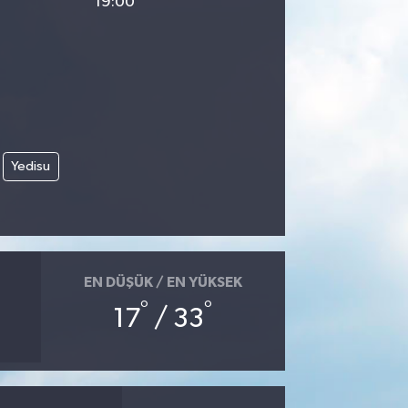
19:00
Yedisu
EN DÜŞÜK / EN YÜKSEK
°
°
17
/ 33