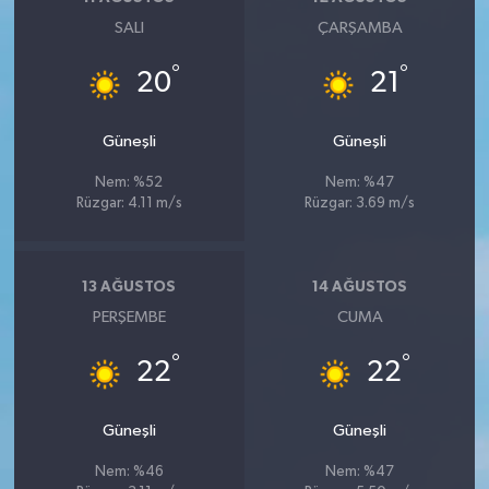
Vasıta
SALI
ÇARŞAMBA
Yaşam
°
°
20
21
Güneşli
Güneşli
Nem: %52
Nem: %47
Rüzgar: 4.11 m/s
Rüzgar: 3.69 m/s
13 AĞUSTOS
14 AĞUSTOS
PERŞEMBE
CUMA
°
°
22
22
Güneşli
Güneşli
Nem: %46
Nem: %47