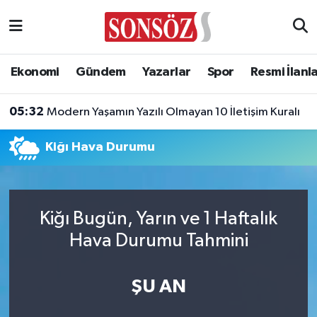
Asayiş
Ankara Nöbetçi Eczaneler
Ekonomi
Gündem
Yazarlar
Spor
Resmi İlanl
Astroloji & Burçlar
Ankara Hava Durumu
05:32
Modern Yaşamın Yazılı Olmayan 10 İletişim Kuralı
Bilim & Teknoloji
Ankara Namaz Vakitleri
Kiğı Hava Durumu
Biyografi
Ankara Trafik Yoğunluk Haritası
Çevre
Süper Lig Puan Durumu ve Fikstür
Kiğı Bugün, Yarın ve 1 Haftalık
Diğer
Tüm Manşetler
Hava Durumu Tahmini
Dünya
Son Dakika Haberleri
ŞU AN
Eğitim
Haber Arşivi