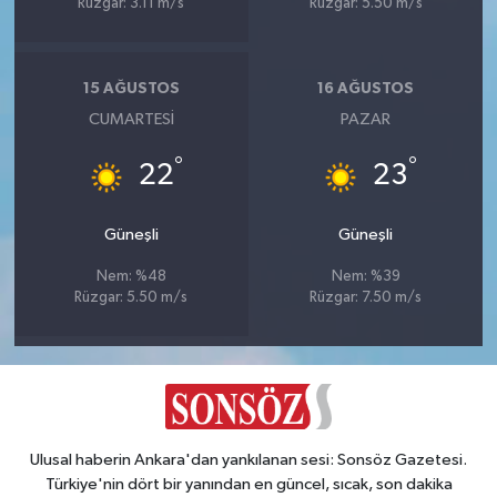
Rüzgar: 3.11 m/s
Rüzgar: 5.50 m/s
15 AĞUSTOS
16 AĞUSTOS
CUMARTESI
PAZAR
°
°
22
23
Güneşli
Güneşli
Nem: %48
Nem: %39
Rüzgar: 5.50 m/s
Rüzgar: 7.50 m/s
Ulusal haberin Ankara'dan yankılanan sesi: Sonsöz Gazetesi.
Türkiye'nin dört bir yanından en güncel, sıcak, son dakika