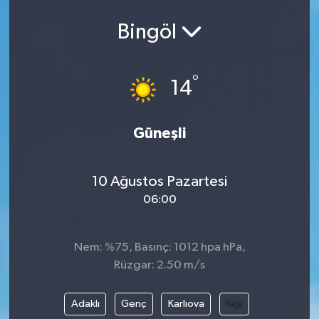
Ekonomi
Bingöl
Eleman
°
14
Emlak
Güneşli
Gündem
Gurme
10 Ağustos Pazartesi
06:00
Haber
İlçe Haberleri
Nem: %75, Basınç: 1012 hpa hPa,
Rüzgar: 2.50 m/s
Keşfet
Adaklı
Genç
Karlıova
Kiğı
Kültür & Sanat