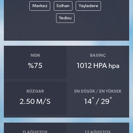
Merkez
Solhan
Yayladere
Magazin
Yedisu
Resmi İlanlar
Sağlık
NEM
BASINÇ
Seri İlan
%75
1012 HPA
hpa
Siyaset
Sokak Hayvanlarını Sahiplendirme
RÜZGAR
EN DÜŞÜK / EN YÜKSEK
°
°
2.50 M/S
14
/ 29
Sonsöz Özel
Spor
11 AĞUSTOS
12 AĞUSTOS