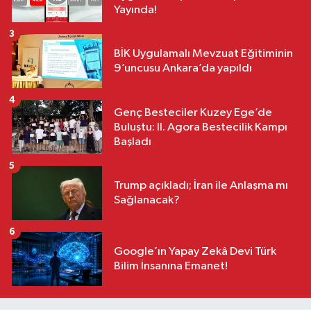
Yayında!
3
BİK Uygulamalı Mevzuat Eğitiminin
9’uncusu Ankara’da yapıldı
4
Genç Besteciler Kuzey Ege’de
Buluştu: II. Agora Bestecilik Kampı
Başladı
5
Trump açıkladı; İran ile Anlaşma mı
Sağlanacak?
6
Google’ın Yapay Zekâ Devi Türk
Bilim İnsanına Emanet!