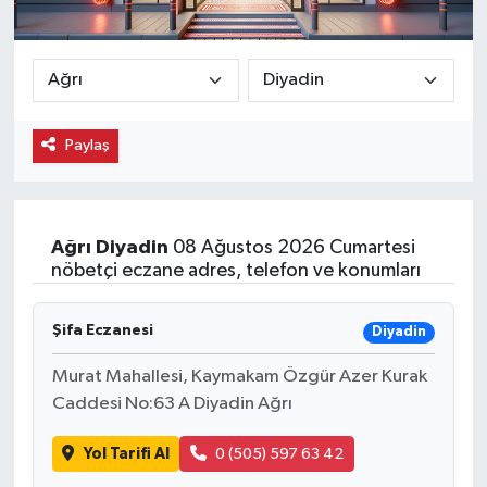
Ekonomi
Eleman
Paylaş
Emlak
Gündem
Ağrı
Diyadin
08 Ağustos 2026 Cumartesi
Gurme
nöbetçi eczane adres, telefon ve konumları
Haber
Şifa Eczanesi
Diyadin
İlçe Haberleri
Murat Mahallesi, Kaymakam Özgür Azer Kurak
Caddesi No:63 A Diyadin Ağrı
Keşfet
Yol Tarifi Al
0 (505) 597 63 42
Kültür & Sanat