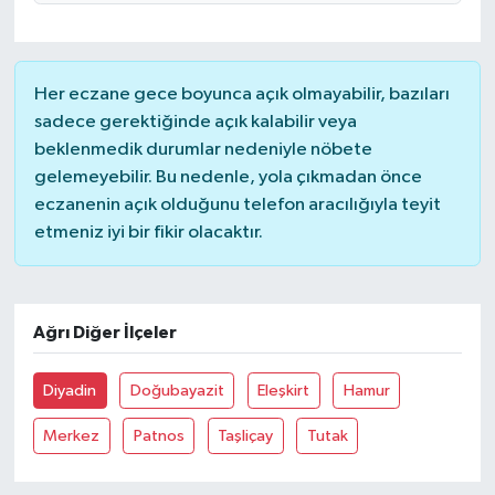
Magazin
Her eczane gece boyunca açık olmayabilir, bazıları
Resmi İlanlar
sadece gerektiğinde açık kalabilir veya
beklenmedik durumlar nedeniyle nöbete
Sağlık
gelemeyebilir. Bu nedenle, yola çıkmadan önce
eczanenin açık olduğunu telefon aracılığıyla teyit
Seri İlan
etmeniz iyi bir fikir olacaktır.
Siyaset
Ağrı Diğer İlçeler
Sokak Hayvanlarını Sahiplendirme
Sonsöz Özel
Diyadin
Doğubayazit
Eleşkirt
Hamur
Merkez
Patnos
Taşliçay
Tutak
Spor