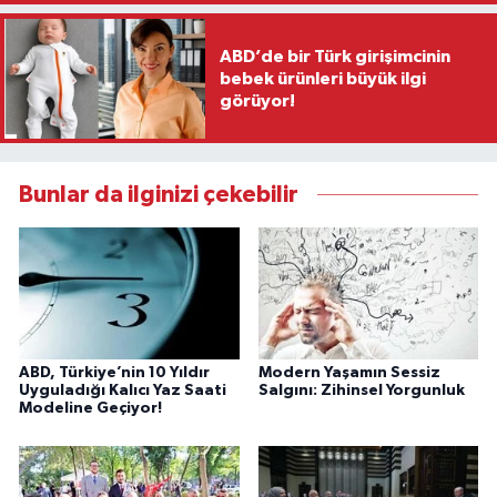
ABD’de bir Türk girişimcinin
bebek ürünleri büyük ilgi
görüyor!
Bunlar da ilginizi çekebilir
ABD, Türkiye’nin 10 Yıldır
Modern Yaşamın Sessiz
Uyguladığı Kalıcı Yaz Saati
Salgını: Zihinsel Yorgunluk
Modeline Geçiyor!