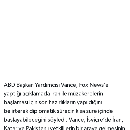
Magazin
Resmi İlanlar
Sağlık
Seri İlan
Siyaset
ABD Başkan Yardımcısı Vance, Fox News’e
Sokak Hayvanlarını Sahiplendirme
yaptığı açıklamada İran ile müzakerelerin
başlaması için son hazırlıkların yapıldığını
Sonsöz Özel
belirterek diplomatik sürecin kısa süre içinde
Spor
başlayabileceğini söyledi. Vance, İsviçre’de İran,
Katar ve Pakistanlı yetkililerin bir araya gelmesinin