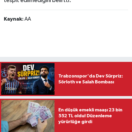
tespit edilmediğini belirtti.
Kaynak:
AA
Trabzonspor'da Dev Sürpriz:
Sörloth ve Salah Bombası
En düşük emekli maaşı 23 bin
552 TL oldu! Düzenleme
yürürlüğe girdi