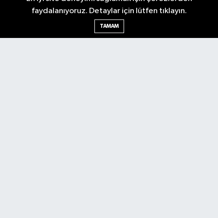
faydalanıyoruz. Detaylar için lütfen tıklayın.
Ankara Nöbetçi Eczaneler
TAMAM
Ankara Hava Durumu
Ankara Namaz Vakitleri
Ankara Trafik Yoğunluk Haritası
Puan Durumu ve Fikstür
Tüm Manşetler
Son Dakika Haberleri
Haber Arşivi
Künye
Ekonomi
Gündem
Yazarlar
Spor
Politika
Magazin
Gündem
Asayiş
Sonsöz Özel