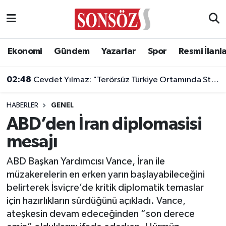
Asayiş
Ankara Nöbetçi Eczaneler
Ekonomi
Gündem
Yazarlar
Spor
Resmi İlanl
Astroloji & Burçlar
Ankara Hava Durumu
02:48
Cevdet Yılmaz: "Terörsüz Türkiye Ortamında Standartlarımızı Yükselteceğiz"
Bilim & Teknoloji
Ankara Namaz Vakitleri
HABERLER
GENEL
Biyografi
Ankara Trafik Yoğunluk Haritası
ABD’den İran diplomasisi
mesajı
Çevre
Süper Lig Puan Durumu ve Fikstür
ABD Başkan Yardımcısı Vance, İran ile
Diğer
Tüm Manşetler
müzakerelerin en erken yarın başlayabileceğini
belirterek İsviçre’de kritik diplomatik temaslar
Dünya
Son Dakika Haberleri
için hazırlıkların sürdüğünü açıkladı. Vance,
ateşkesin devam edeceğinden “son derece
Eğitim
Haber Arşivi