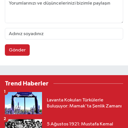
Gönder
Trend Haberler
1
Lavanta Kokuları Türkülerle
Buluşuyor: Mamak'ta Şenlik Zamanı
2
5 Ağustos 1921: Mustafa Kemal