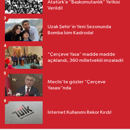
Atatürk’e “Başkomutanlık” Yetkisi
Verildi!
3
Uzak Şehir'in Yeni Sezonunda
Bomba İsim Kadroda!
4
"Çerçeve Yasa” madde madde
açıklandı, 360 milletvekili imzaladı!
5
Meclis’te gözler “Çerçeve
Yasası”nda
6
İnternet Kullanımı Rekor Kırdı!