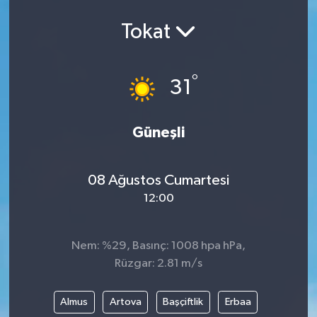
Ekonomi
Tokat
Eleman
°
31
Emlak
Güneşli
Gündem
Gurme
08 Ağustos Cumartesi
12:00
Haber
İlçe Haberleri
Nem: %29, Basınç: 1008 hpa hPa,
Rüzgar: 2.81 m/s
Keşfet
Almus
Artova
Başçiftlik
Erbaa
Kültür & Sanat