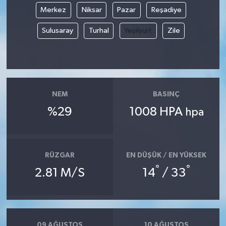
Merkez
Niksar
Pazar
Reşadiye
Magazin
Sulusaray
Turhal
Yeşilyurt
Zile
Resmi İlanlar
Sağlık
NEM
BASINÇ
Seri İlan
%29
1008 HPA
hpa
Siyaset
Sokak Hayvanlarını Sahiplendirme
RÜZGAR
EN DÜŞÜK / EN YÜKSEK
°
°
2.81 M/S
14
/ 33
Sonsöz Özel
Spor
09 AĞUSTOS
10 AĞUSTOS