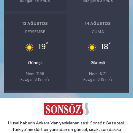
Rüzgar: 7.69 m/s
Rüzgar: 8.39 m/s
13 AĞUSTOS
14 AĞUSTOS
PERŞEMBE
CUMA
°
°
19
18
Güneşli
Güneşli
Nem: %66
Nem: %71
Rüzgar: 8.19 m/s
Rüzgar: 8.19 m/s
Ulusal haberin Ankara'dan yankılanan sesi: Sonsöz Gazetesi.
Türkiye'nin dört bir yanından en güncel, sıcak, son dakika