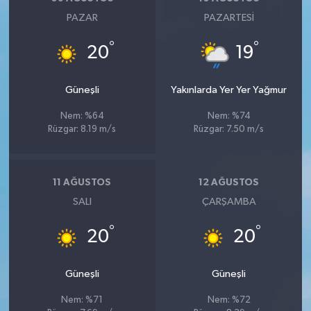
Vasıta
PAZAR
PAZARTESI
Yaşam
°
°
20
19
Güneşli
Yakınlarda Yer Yer Yağmur
Nem: %64
Nem: %74
Rüzgar: 8.19 m/s
Rüzgar: 7.50 m/s
11 AĞUSTOS
12 AĞUSTOS
SALI
ÇARŞAMBA
°
°
20
20
Güneşli
Güneşli
Nem: %71
Nem: %72