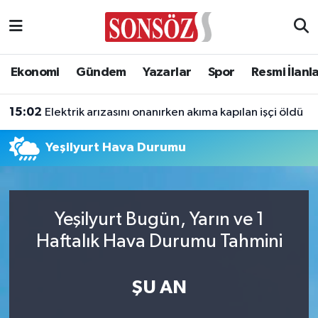
Asayiş
Ankara Nöbetçi Eczaneler
Ekonomi
Gündem
Yazarlar
Spor
Resmi İlanl
Astroloji & Burçlar
Ankara Hava Durumu
15:02
Elektrik arızasını onanırken akıma kapılan işçi öldü
Bilim & Teknoloji
Ankara Namaz Vakitleri
Yeşilyurt Hava Durumu
Biyografi
Ankara Trafik Yoğunluk Haritası
Çevre
Süper Lig Puan Durumu ve Fikstür
Yeşilyurt Bugün, Yarın ve 1
Diğer
Tüm Manşetler
Haftalık Hava Durumu Tahmini
Dünya
Son Dakika Haberleri
ŞU AN
Eğitim
Haber Arşivi