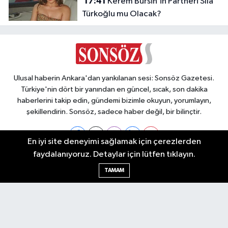
17:41
Kerem Bürsin’in Partneri Sıla
Türkoğlu mu Olacak?
Ulusal haberin Ankara'dan yankılanan sesi: Sonsöz Gazetesi.
Türkiye'nin dört bir yanından en güncel, sıcak, son dakika
haberlerini takip edin, gündemi bizimle okuyun, yorumlayın,
şekillendirin. Sonsöz, sadece haber değil, bir bilinçtir.
En iyi site deneyimi sağlamak için çerezlerden
faydalanıyoruz. Detaylar için lütfen tıklayın.
Ankara Nöbetçi Eczaneler
TAMAM
Ankara Hava Durumu
Ankara Namaz Vakitleri
Ankara Trafik Yoğunluk Haritası
Puan Durumu ve Fikstür
Tüm Manşetler