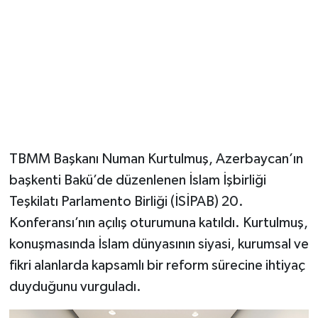
Magazin
Resmi İlanlar
Sağlık
Seri İlan
TBMM Başkanı Numan Kurtulmuş, Azerbaycan’ın
Siyaset
başkenti Bakü’de düzenlenen İslam İşbirliği
Teşkilatı Parlamento Birliği (İSİPAB) 20.
Sokak Hayvanlarını Sahiplendirme
Konferansı’nın açılış oturumuna katıldı. Kurtulmuş,
konuşmasında İslam dünyasının siyasi, kurumsal ve
Sonsöz Özel
fikri alanlarda kapsamlı bir reform sürecine ihtiyaç
duyduğunu vurguladı.
Spor