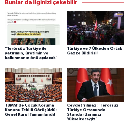
Bunlar da ilginizi çekebilir
"Terörsüz Türkiye ile
Türkiye ve 7 Ülkeden Ortak
yatırımın, üretimin ve
Gazze Bildirisi!
kalkınmanın önü açılacak"
TBMM'de Çocuk Koruma
Cevdet Yılmaz: "Terörsüz
Kanunu Teklifi Görüşüldü:
Türkiye Ortamında
Genel Kurul Tamamlandı!
Standartlarımızı
Yükselteceğiz"