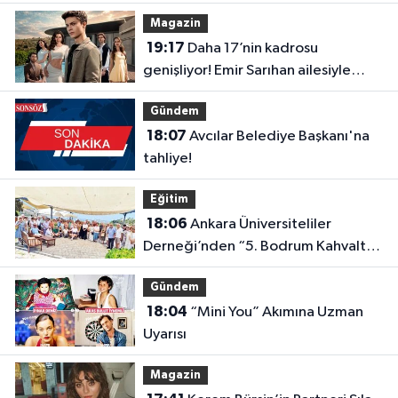
Magazin
19:17
Daha 17’nin kadrosu
genişliyor! Emir Sarıhan ailesiyle
geliyor
Gündem
18:07
Avcılar Belediye Başkanı'na
tahliye!
Eğitim
18:06
Ankara Üniversiteliler
Derneği’nden “5. Bodrum Kahvaltılı
Buluşması”
Gündem
18:04
“Mini You” Akımına Uzman
Uyarısı
Magazin