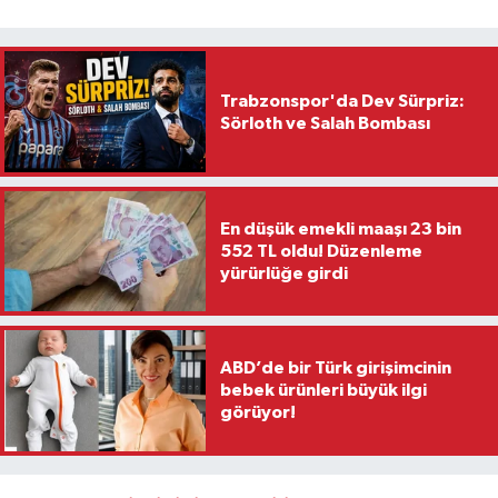
Trabzonspor'da Dev Sürpriz:
Sörloth ve Salah Bombası
En düşük emekli maaşı 23 bin
552 TL oldu! Düzenleme
yürürlüğe girdi
ABD’de bir Türk girişimcinin
bebek ürünleri büyük ilgi
görüyor!