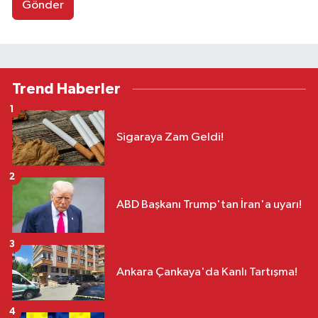
Gönder
Trend Haberler
1
Sigaraya Zam Geldi!
2
ABD Başkanı Trump'tan İran'a uyarı!
3
Ankara Çankaya'da Kanlı Tartışma!
4