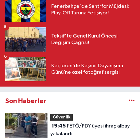
Fenerbahçe'de Santrfor Müjdesi:
Play-Off Turuna Yetişiyor!
5
Teksif'te Genel Kurul Öncesi
Değişim Çağrısı!
6
Keçiören’de Keşmir Dayanışma
Günü’ne özel fotoğraf sergisi
Son Haberler
Güvenlik
19:45
FETÖ/PDY üyesi ihraç albay
yakalandı