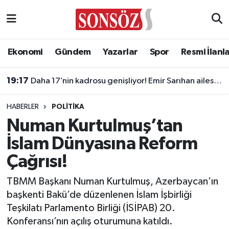
Asayiş
Ankara Nöbetçi Eczaneler
Ekonomi
Gündem
Yazarlar
Spor
Resmi İlanl
Astroloji & Burçlar
Ankara Hava Durumu
19:17
Daha 17’nin kadrosu genişliyor! Emir Sarıhan ailesiyle geliyor
Bilim & Teknoloji
Ankara Namaz Vakitleri
HABERLER
POLITIKA
Biyografi
Ankara Trafik Yoğunluk Haritası
Numan Kurtulmuş’tan
İslam Dünyasına Reform
Çevre
Süper Lig Puan Durumu ve Fikstür
Çağrısı!
Diğer
Tüm Manşetler
TBMM Başkanı Numan Kurtulmuş, Azerbaycan’ın
başkenti Bakü’de düzenlenen İslam İşbirliği
Dünya
Son Dakika Haberleri
Teşkilatı Parlamento Birliği (İSİPAB) 20.
Konferansı’nın açılış oturumuna katıldı.
Eğitim
Haber Arşivi