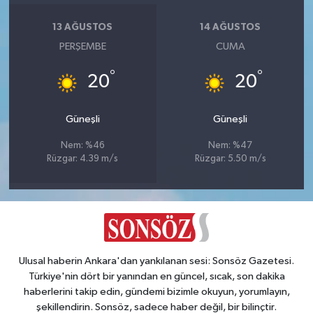
13 AĞUSTOS
14 AĞUSTOS
PERŞEMBE
CUMA
°
°
20
20
Güneşli
Güneşli
Nem: %46
Nem: %47
Rüzgar: 4.39 m/s
Rüzgar: 5.50 m/s
Ulusal haberin Ankara'dan yankılanan sesi: Sonsöz Gazetesi.
Türkiye'nin dört bir yanından en güncel, sıcak, son dakika
haberlerini takip edin, gündemi bizimle okuyun, yorumlayın,
şekillendirin. Sonsöz, sadece haber değil, bir bilinçtir.