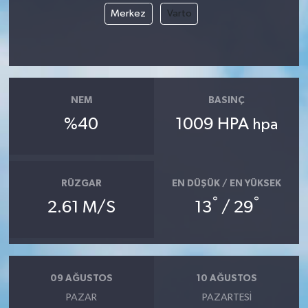
Merkez
Varto
Magazin
Resmi İlanlar
NEM
BASINÇ
Sağlık
%40
1009 HPA
hpa
Seri İlan
Siyaset
RÜZGAR
EN DÜŞÜK / EN YÜKSEK
°
°
2.61 M/S
13
/ 29
Sokak Hayvanlarını Sahiplendirme
Sonsöz Özel
Spor
09 AĞUSTOS
10 AĞUSTOS
PAZAR
PAZARTESI