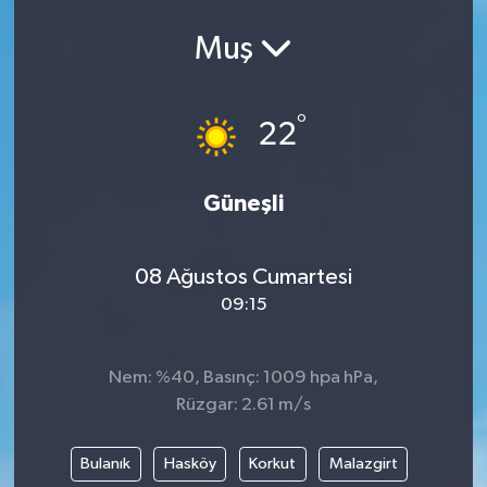
Ekonomi
Muş
Eleman
°
22
Emlak
Güneşli
Gündem
Gurme
08 Ağustos Cumartesi
09:15
Haber
İlçe Haberleri
Nem: %40, Basınç: 1009 hpa hPa,
Rüzgar: 2.61 m/s
Keşfet
Bulanık
Hasköy
Korkut
Malazgirt
Kültür & Sanat