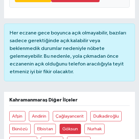
Magazin
Resmi İlanlar
Her eczane gece boyunca açık olmayabilir, bazıları
sadece gerektiğinde açık kalabilir veya
Sağlık
beklenmedik durumlar nedeniyle nöbete
gelemeyebilir. Bu nedenle, yola çıkmadan önce
Seri İlan
eczanenin açık olduğunu telefon aracılığıyla teyit
etmeniz iyi bir fikir olacaktır.
Siyaset
Sokak Hayvanlarını Sahiplendirme
Kahramanmaraş Diğer İlçeler
Sonsöz Özel
Afşin
Andirin
Çağlayancerit
Dulkadiroğlu
Spor
Ekinözü
Elbistan
Göksun
Nurhak