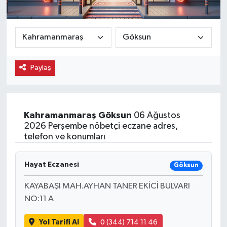
Ekonomi
Eleman
Paylaş
Emlak
Gündem
Kahramanmaraş
Göksun
06 Ağustos
Gurme
2026 Perşembe nöbetçi eczane adres,
telefon ve konumları
Haber
Hayat Eczanesi
Göksun
İlçe Haberleri
KAYABAŞI MAH.AYHAN TANER EKİCİ BULVARI
Keşfet
NO:11 A
Yol Tarifi Al
0 (344) 714 11 46
Kültür & Sanat