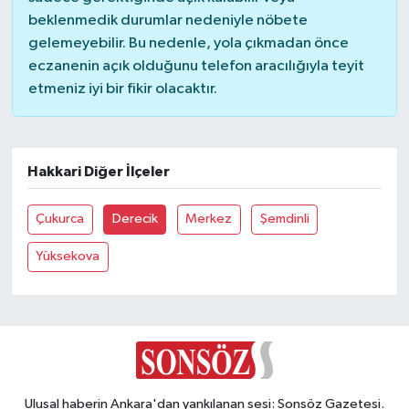
beklenmedik durumlar nedeniyle nöbete
Magazin
gelemeyebilir. Bu nedenle, yola çıkmadan önce
eczanenin açık olduğunu telefon aracılığıyla teyit
etmeniz iyi bir fikir olacaktır.
Resmi İlanlar
Sağlık
Hakkari Diğer İlçeler
Seri İlan
Çukurca
Derecik
Merkez
Şemdinli
Siyaset
Yüksekova
Sokak Hayvanlarını Sahiplendirme
Sonsöz Özel
Spor
Ulusal haberin Ankara'dan yankılanan sesi: Sonsöz Gazetesi.