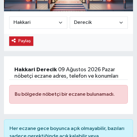
Ekonomi
Eleman
Paylaş
Emlak
Gündem
Hakkari
Derecik
09 Ağustos 2026 Pazar
Gurme
nöbetçi eczane adres, telefon ve konumları
Haber
Bu bölgede nöbetçi bir eczane bulunamadı.
İlçe Haberleri
Keşfet
Her eczane gece boyunca açık olmayabilir, bazıları
Kültür & Sanat
sadece gerektiğinde açık kalabilir veya