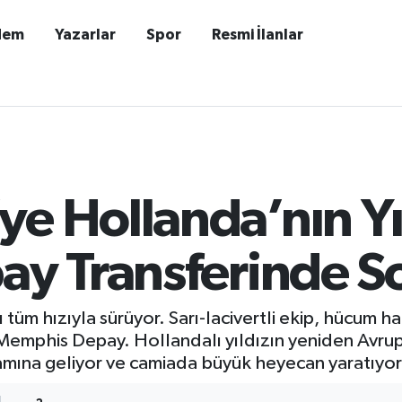
dem
Yazarlar
Spor
Resmi İlanlar
e Hollanda’nın Yı
pay Transferinde 
tüm hızıyla sürüyor. Sarı-lacivertli ekip, hücum h
ı: Memphis Depay. Hollandalı yıldızın yeniden Avr
nlamına geliyor ve camiada büyük heyecan yaratıyor