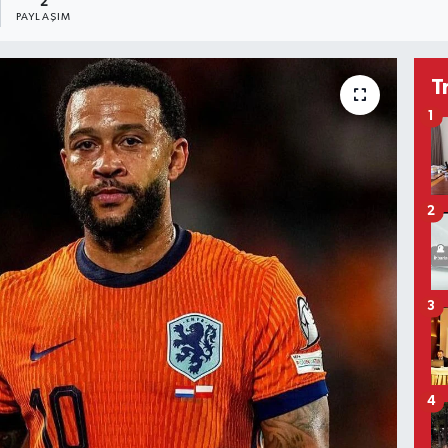
2
PAYLAŞIM
T
1
2
3
4