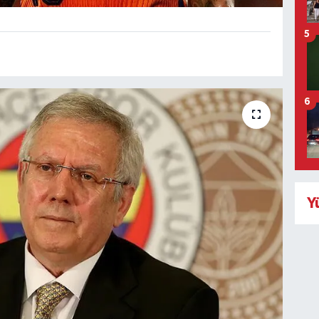
5
6
Y