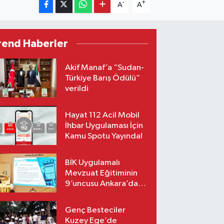
-
+
A
A
rend Haberler
Akif Manaf’a “Sudan-
Türkiye Barış Ödülü”
verildi
Hayat 112 Acil Mobil
İhbar Uygulaması İçin
Kamu Spotu Yayında!
BİK Uygulamalı
Mevzuat Eğitiminin
9’uncusu Ankara’da
yapıldı
Genç Besteciler
Kuzey Ege’de