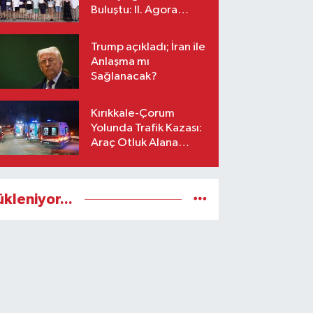
Buluştu: II. Agora
Bestecilik Kampı
Başladı
Trump açıkladı; İran ile
Anlaşma mı
Sağlanacak?
Kırıkkale-Çorum
Yolunda Trafik Kazası:
Araç Otluk Alana
Devrildi, Yaralılar Var!
ükleniyor...