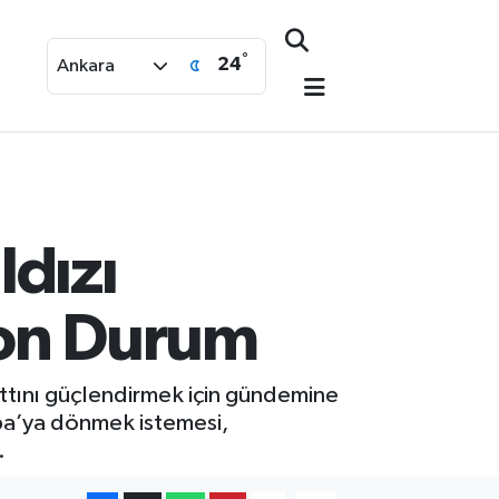
°
24
Ankara
ldızı
Son Durum
attını güçlendirmek için gündemine
upa’ya dönmek istemesi,
.