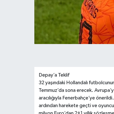
Depay’a Teklif
32 yaşındaki Hollandalı futbolcunun
Temmuz’da sona erecek. Avrupa’y
aracılığıyla Fenerbahçe’ye önerild
ardından harekete geçti ve oyuncu
milyon Euro’dan 2+1 yıllık sözleşme