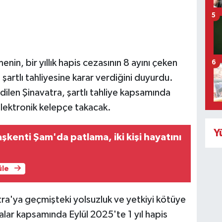
5
n, bir yıllık hapis cezasının 8 ayını çeken
6
şartlı tahliyesine karar verdiğini duyurdu.
ilen Şinavatra, şartlı tahliye kapsamında
elektronik kelepçe takacak.
Y
aşkenti Şam'da patlama, iki kişi hayatını
üle
a'ya geçmişteki yolsuzluk ve yetkiyi kötüye
alar kapsamında Eylül 2025'te 1 yıl hapis