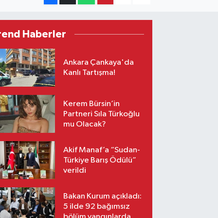
rend Haberler
Ankara Çankaya'da
Kanlı Tartışma!
Kerem Bürsin’in
Partneri Sıla Türkoğlu
mu Olacak?
Akif Manaf’a “Sudan-
Türkiye Barış Ödülü”
verildi
Bakan Kurum açıkladı:
5 ilde 92 bağımsız
bölüm yangınlarda