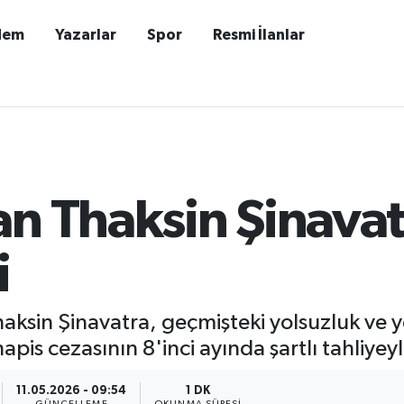
dem
Yazarlar
Spor
Resmi İlanlar
n Thaksin Şinavatr
i
ksin Şinavatra, geçmişteki yolsuzluk ve y
pis cezasının 8'inci ayında şartlı tahliyeyl
11.05.2026 - 09:54
1 DK