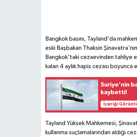
Bangkok basını, Tayland'da mahkemeni
eski Başbakan Thaksin Şinavatra'nın 
Bangkok'taki cezaevinden tahliye ed
kalan 4 aylık hapis cezası boyunca 
Suriye'nin b
kaybetti!
İçeriği Görünt
Tayland Yüksek Mahkemesi, Şinavatr
kullanma suçlamalarından aldığı cez