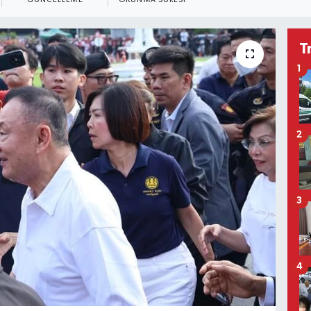
GÜNCELLEME
OKUNMA SÜRESI
T
1
2
3
4