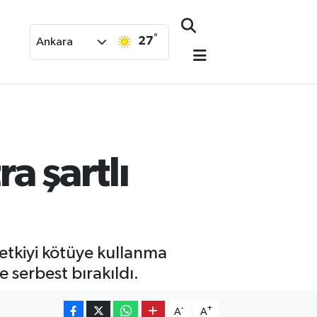
°
27
Ankara
a şartlı
etkiyi kötüye kullanma
e serbest bırakıldı.
-
+
A
A