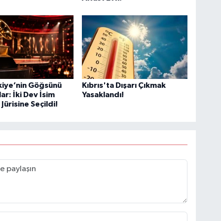
kiye’nin Göğsünü
Kıbrıs'ta Dışarı Çıkmak
ar: İki Dev İsim
Yasaklandı!
ürisine Seçildi!