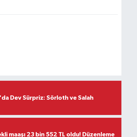
da Dev Sürpriz: Sörloth ve Salah
kli maaşı 23 bin 552 TL oldu! Düzenleme