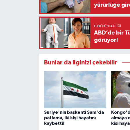
yürürlüğe gir
EDITÖRÜN SEÇTIĞI
ABD’de bir Tü
görüyor!
Bunlar da ilginizi çekebilir
Suriye'nin başkenti Şam'da
Kongo'da
patlama, iki kişi hayatını
almaya 
kaybetti!
kişi haya