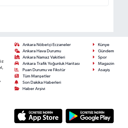
Ankara Nöbetçi Eczaneler
Künye
Ankara Hava Durumu
Gündem
Ankara Namaz Vakitleri
Spor
öz
Ankara Trafik Yoğunluk Haritası
Magazin
l,
Puan Durumu ve Fikstür
Asayiş
Tüm Manşetler
,
Son Dakika Haberleri
Haber Arşivi