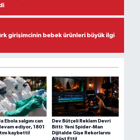
di
rk girişimcinin bebek ürünleri büyük ilgi
 Ebola salgını can
Dev Bütçeli Reklam Devri
devam ediyor, 1801
Bitti: Yeni Spider-Man
tını kaybetti!
Dijitalde Gişe Rekorlarını
Altüst Etti!