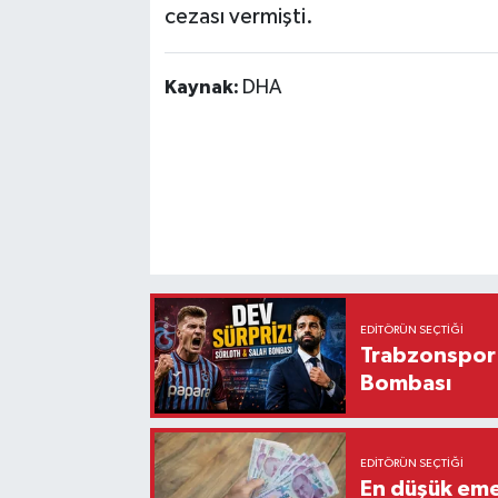
cezası vermişti.
Kaynak:
DHA
EDITÖRÜN SEÇTIĞI
Trabzonspor'
Bombası
EDITÖRÜN SEÇTIĞI
En düşük eme