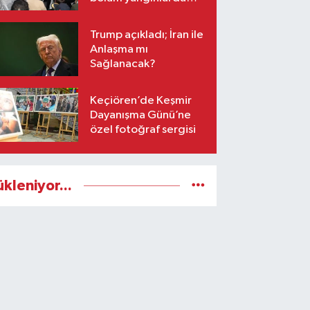
ağır hasar gördü
Trump açıkladı; İran ile
Anlaşma mı
Sağlanacak?
Keçiören’de Keşmir
Dayanışma Günü’ne
özel fotoğraf sergisi
ükleniyor...