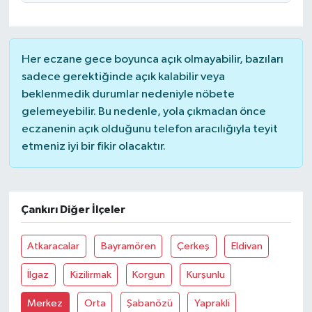
Magazin
Her eczane gece boyunca açık olmayabilir, bazıları
Resmi İlanlar
sadece gerektiğinde açık kalabilir veya
beklenmedik durumlar nedeniyle nöbete
Sağlık
gelemeyebilir. Bu nedenle, yola çıkmadan önce
eczanenin açık olduğunu telefon aracılığıyla teyit
Seri İlan
etmeniz iyi bir fikir olacaktır.
Siyaset
Çankırı Diğer İlçeler
Sokak Hayvanlarını Sahiplendirme
Sonsöz Özel
Atkaracalar
Bayramören
Çerkeş
Eldivan
İlgaz
Kizilirmak
Korgun
Kurşunlu
Spor
Merkez
Orta
Şabanözü
Yaprakli