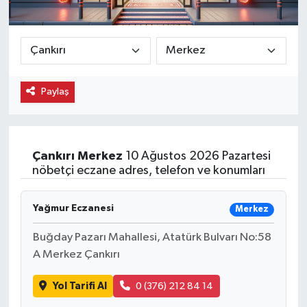
Ekonomi
Eleman
Paylaş
Emlak
Gündem
Çankırı
Merkez
10 Ağustos 2026 Pazartesi
Gurme
nöbetçi eczane adres, telefon ve konumları
Haber
Yağmur Eczanesi
Merkez
İlçe Haberleri
Buğday Pazarı Mahallesi, Atatürk Bulvarı No:58
A Merkez Çankırı
Keşfet
Yol Tarifi Al
0 (376) 212 84 14
Kültür & Sanat