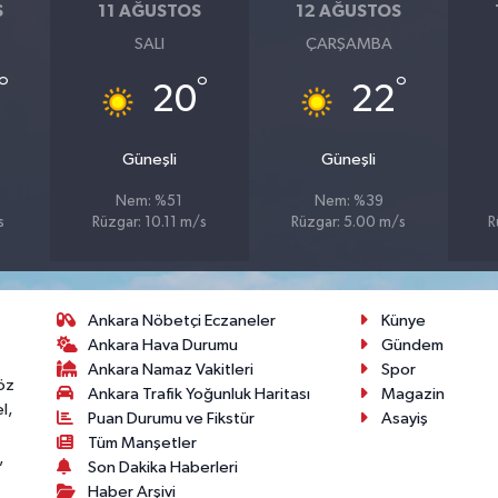
S
11 AĞUSTOS
12 AĞUSTOS
SALI
ÇARŞAMBA
°
°
°
20
22
Güneşli
Güneşli
Nem: %51
Nem: %39
s
Rüzgar: 10.11 m/s
Rüzgar: 5.00 m/s
R
Ankara Nöbetçi Eczaneler
Künye
Ankara Hava Durumu
Gündem
Ankara Namaz Vakitleri
Spor
öz
Ankara Trafik Yoğunluk Haritası
Magazin
l,
Puan Durumu ve Fikstür
Asayiş
Tüm Manşetler
,
Son Dakika Haberleri
Haber Arşivi