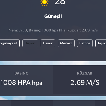
28
Güneşli
Nem: %30, Basınç: 1008 hpa hPa, Rüzgar: 2.69 m/s
oğubayazıt
Eleşkirt
Hamur
Merkez
Patnos
Taşlı
BASINÇ
RÜZGAR
1008 HPA
2.69 M/S
hpa