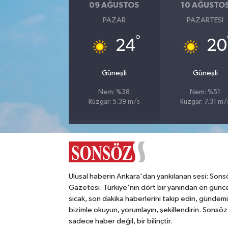
09 AĞUSTOS
10 AĞUSTO
PAZAR
PAZARTESI
Magazin
°
24
20
Resmi İlanlar
Güneşli
Güneşli
Sağlık
Nem: %38
Nem: %51
Seri İlan
Rüzgar: 5.39 m/s
Rüzgar: 7.31 m/
Siyaset
Sokak Hayvanlarını Sahiplendirme
Ulusal haberin Ankara'dan yankılanan sesi: Sons
Sonsöz Özel
Gazetesi. Türkiye'nin dört bir yanından en günce
sıcak, son dakika haberlerini takip edin, gündemi
Spor
bizimle okuyun, yorumlayın, şekillendirin. Sonsöz
sadece haber değil, bir bilinçtir.