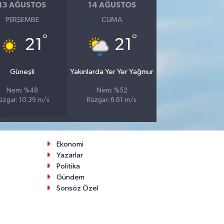
13 AĞUSTOS
14 AĞUSTOS
PERŞEMBE
CUMA
°
°
21
21
Güneşli
Yakınlarda Yer Yer Yağmur
Nem: %48
Nem: %52
üzgar: 10.39 m/s
Rüzgar: 6.61 m/s
Ekonomi
Yazarlar
Politika
Gündem
Sonsöz Özel