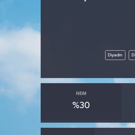
Ekonomi
Eleman
Emlak
Diyadin
D
Gündem
Gurme
Haber
NEM
İlçe Haberleri
%30
Keşfet
Kültür & Sanat