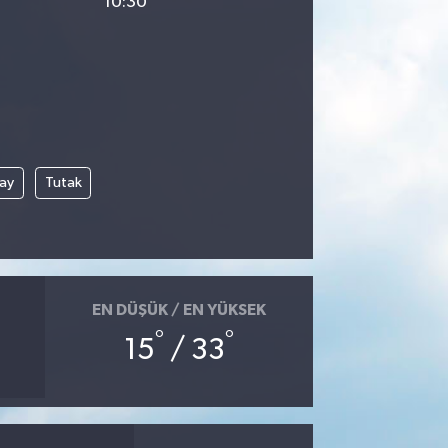
10:30
çay
Tutak
EN DÜŞÜK / EN YÜKSEK
°
°
15
/ 33