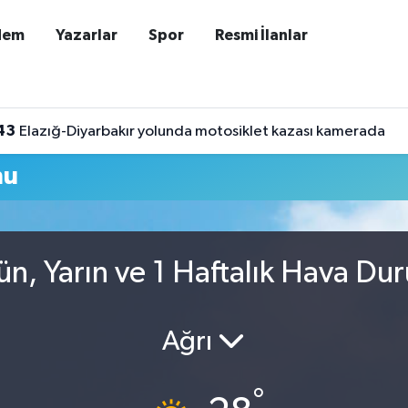
dem
Yazarlar
Spor
Resmi İlanlar
43
Elazığ-Diyarbakır yolunda motosiklet kazası kamerada
mu
ün, Yarın ve 1 Haftalık Hava D
Ağrı
°