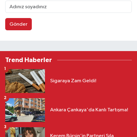
Gönder
Trend Haberler
1
Sigaraya Zam Geldi!
2
Ankara Çankaya'da Kanlı Tartışma!
3
Kerem Bürsin’in Partneri Sıla