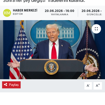
Sonra her şey değişti" ifadelerini kullandı.
Ekonomi
HABER MERKEZI
20.06.2026 - 16:00
20.06.2026 - 1
EDITÖR
YAYINLANMA
GÜNCELLEM
Eleman
Emlak
Gündem
Gurme
Haber
İlçe Haberleri
Paylaş
-
+
A
A
Keşfet
Kültür & Sanat