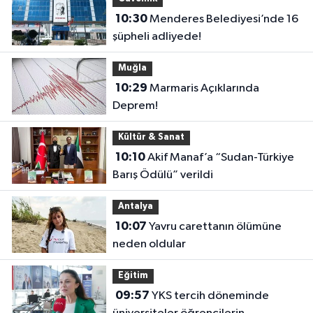
10:30
Menderes Belediyesi’nde 16
şüpheli adliyede!
Muğla
10:29
Marmaris Açıklarında
Deprem!
Kültür & Sanat
10:10
Akif Manaf’a “Sudan-Türkiye
Barış Ödülü” verildi
Antalya
10:07
Yavru carettanın ölümüne
neden oldular
Eğitim
09:57
YKS tercih döneminde