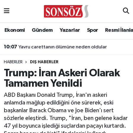
Asayiş
Ankara Nöbetçi Eczaneler
Ekonomi
Gündem
Yazarlar
Spor
Resmi İlanl
Astroloji & Burçlar
Ankara Hava Durumu
10:07
Yavru carettanın ölümüne neden oldular
Bilim & Teknoloji
Ankara Namaz Vakitleri
HABERLER
DIŞ HABERLER
Biyografi
Ankara Trafik Yoğunluk Haritası
Trump: İran Askeri Olarak
Tamamen Yenildi
Çevre
Süper Lig Puan Durumu ve Fikstür
ABD Başkanı Donald Trump, İran'ın askeri
Diğer
Tüm Manşetler
anlamda mağlup edildiğini öne sürerek, eski
başkanlar Barack Obama ve Joe Biden'ı sert
Dünya
Son Dakika Haberleri
sözlerle eleştirdi. Trump, "İran, ben gelene kadar
47 yıl boyunca işlediği suçlardan paçayı kurtardı.
Eğitim
Haber Arşivi