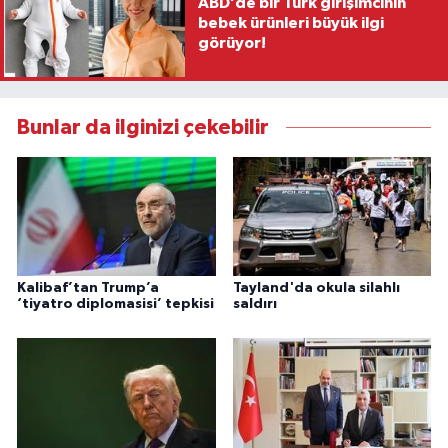
ABD’de bir Türk girişimcinin
bebek ürünleri büyük ilgi
görüyor!
Bunlar da ilginizi çekebilir
Kalibaf’tan Trump’a
Tayland'da okula silahlı
‘tiyatro diplomasisi’ tepkisi
saldırı