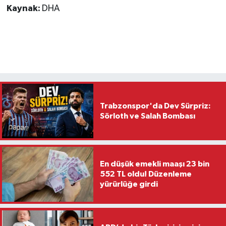
Kaynak:
DHA
Trabzonspor'da Dev Sürpriz:
Sörloth ve Salah Bombası
En düşük emekli maaşı 23 bin
552 TL oldu! Düzenleme
yürürlüğe girdi