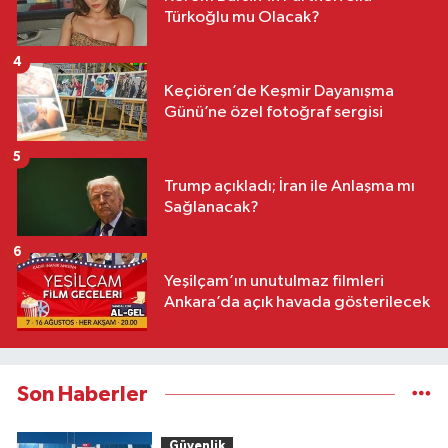
Türkoğlu mu Olacak?
4
Keçiören’de Keşmir Dayanışma
Günü’ne özel fotoğraf sergisi
5
Trump açıkladı; İran ile Anlaşma mı
Sağlanacak?
6
Yeşilçam’ın unutulmaz filmleri
Ankara’da açık havada gösterilecek
Son Haberler
Güvenlik