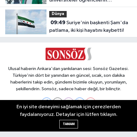
üniversiteler öğrencilerin
geleceğini şekillendiriyor
Dünya
09:49
Suriye'nin başkenti Şam'da
patlama, iki kişi hayatını kaybetti!
Ulusal haberin Ankara'dan yankılanan sesi: Sonsöz Gazetesi.
Türkiye'nin dört bir yanından en güncel, sıcak, son dakika
haberlerini takip edin, gündemi bizimle okuyun, yorumlayın,
şekillendirin. Sonsöz, sadece haber değil, bir bilinçtir.
En iyi site deneyimi sağlamak için çerezlerden
faydalanıyoruz. Detaylar için lütfen tıklayın.
Ankara Nöbetçi Eczaneler
TAMAM
Ankara Hava Durumu
Ankara Namaz Vakitleri