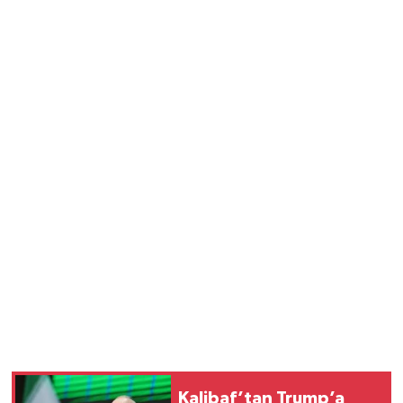
Vasıta
Yaşam
Kalibaf’tan Trump’a