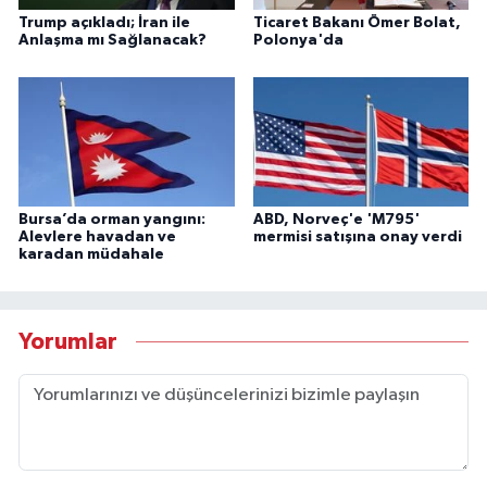
Trump açıkladı; İran ile
Ticaret Bakanı Ömer Bolat,
Anlaşma mı Sağlanacak?
Polonya'da
Bursa’da orman yangını:
ABD, Norveç'e 'M795'
Alevlere havadan ve
mermisi satışına onay verdi
karadan müdahale
Yorumlar