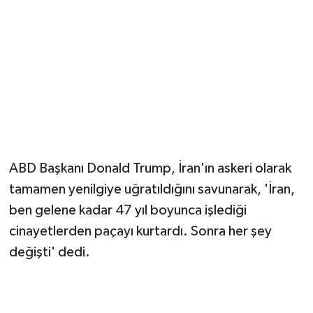
Magazin
Resmi İlanlar
Sağlık
Seri İlan
ABD Başkanı Donald Trump, İran'ın askeri olarak
Siyaset
tamamen yenilgiye uğratıldığını savunarak, 'İran,
ben gelene kadar 47 yıl boyunca işlediği
Sokak Hayvanlarını Sahiplendirme
cinayetlerden paçayı kurtardı. Sonra her şey
Sonsöz Özel
değişti' dedi.
Spor