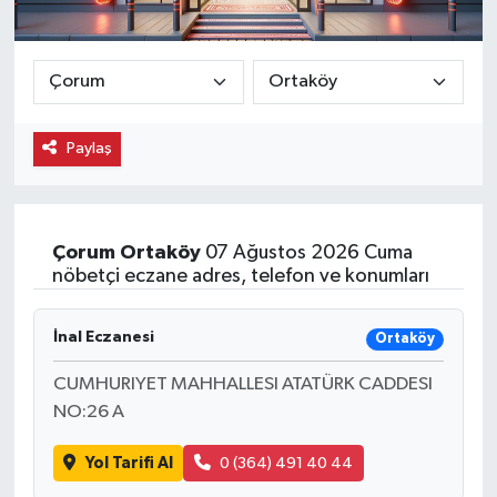
Ekonomi
Eleman
Paylaş
Emlak
Gündem
Çorum
Ortaköy
07 Ağustos 2026 Cuma
Gurme
nöbetçi eczane adres, telefon ve konumları
Haber
İnal Eczanesi
Ortaköy
İlçe Haberleri
CUMHURIYET MAHHALLESI ATATÜRK CADDESI
NO:26 A
Keşfet
Yol Tarifi Al
0 (364) 491 40 44
Kültür & Sanat