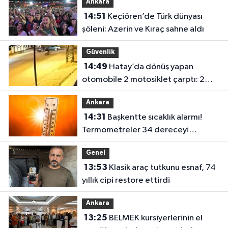
Ankara
14:51
Keçiören’de Türk dünyası
şöleni: Azerin ve Kıraç sahne aldı
Güvenlik
14:49
Hatay’da dönüş yapan
otomobile 2 motosiklet çarptı: 2
yaralı
Ankara
14:31
Başkentte sıcaklık alarmı!
Termometreler 34 dereceyi
görecek
Genel
13:53
Klasik araç tutkunu esnaf, 74
yıllık cipi restore ettirdi
Ankara
13:25
BELMEK kursiyerlerinin el