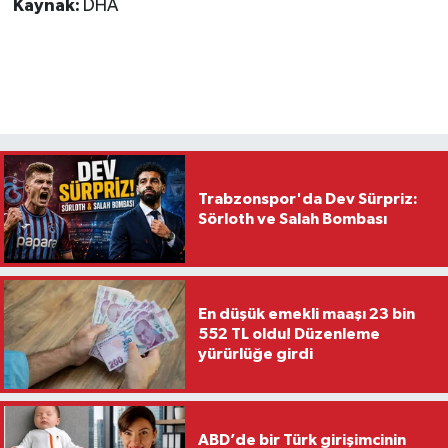
Kaynak:
DHA
Trabzonspor'da Dev Sürpriz:
Sörloth ve Salah Bombası
En düşük emekli maaşı 23 bin
552 TL oldu! Düzenleme
yürürlüğe girdi
ABD’de bir Türk girişimcinin