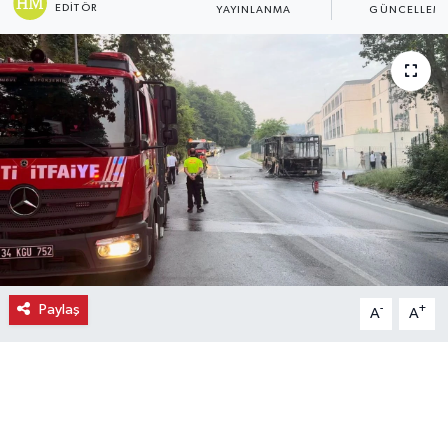
EDITÖR
YAYINLANMA
GÜNCELLEM
Ekonomi
Eleman
Emlak
Gündem
Gurme
Haber
Paylaş
-
+
A
A
İlçe Haberleri
Keşfet
Kültür & Sanat