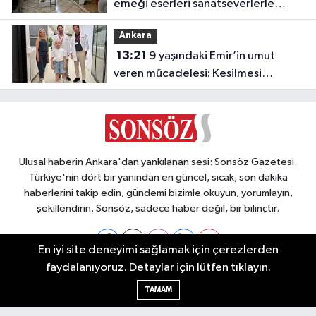
emeği eserleri sanatseverlerle
buluşuyor
Ankara
13:21
9 yaşındaki Emir’in umut
veren mücadelesi: Kesilmesi
önerilen bacağı kurtarıldı
Ulusal haberin Ankara'dan yankılanan sesi: Sonsöz Gazetesi.
Türkiye'nin dört bir yanından en güncel, sıcak, son dakika
haberlerini takip edin, gündemi bizimle okuyun, yorumlayın,
şekillendirin. Sonsöz, sadece haber değil, bir bilinçtir.
En iyi site deneyimi sağlamak için çerezlerden
faydalanıyoruz. Detaylar için lütfen tıklayın.
Ankara Nöbetçi Eczaneler
TAMAM
Ankara Hava Durumu
Ankara Namaz Vakitleri