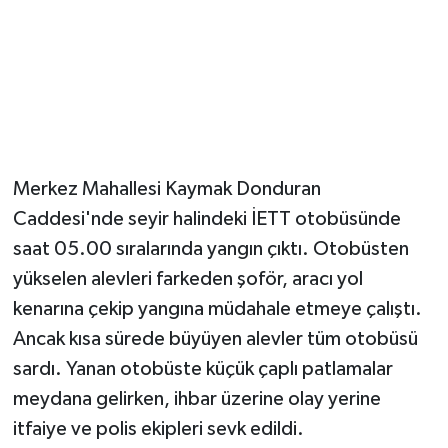
Magazin
Resmi İlanlar
Sağlık
Merkez Mahallesi Kaymak Donduran
Seri İlan
Caddesi'nde seyir halindeki İETT otobüsünde
saat 05.00 sıralarında yangın çıktı. Otobüsten
Siyaset
yükselen alevleri farkeden şoför, aracı yol
Sokak Hayvanlarını Sahiplendirme
kenarına çekip yangına müdahale etmeye çalıştı.
Ancak kısa sürede büyüyen alevler tüm otobüsü
Sonsöz Özel
sardı. Yanan otobüste küçük çaplı patlamalar
meydana gelirken, ihbar üzerine olay yerine
Spor
itfaiye ve polis ekipleri sevk edildi.