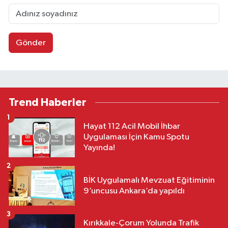
Gönder
Trend Haberler
1
Hayat 112 Acil Mobil İhbar
Uygulaması İçin Kamu Spotu
Yayında!
2
BİK Uygulamalı Mevzuat Eğitiminin
9’uncusu Ankara’da yapıldı
3
Kırıkkale-Çorum Yolunda Trafik