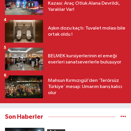
Kazası: Araç Otluk Alana Devrildi,
Yaralılar Var!
4
Aşkın dozu kaçtı: Tuvalet molası bile
ortak oldu !
5
BELMEK kursiyerlerinin el emeği
eserleri sanatseverlerle buluşuyor
6
Mahsun Kırmızıgül’den ‘Terörsüz
Türkiye’ mesajı: Umarım barış kalıcı
olur
Son Haberler