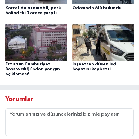
Kartal'da otomobil, park
Odasında ölü bulundu
halindeki 3 araca çarptı
Erzurum Cumhuriyet
İnşaattan düşen işçi
Başsavcılığı'ndan yangın
hayatını kaybetti
açıklaması!
Yorumlar