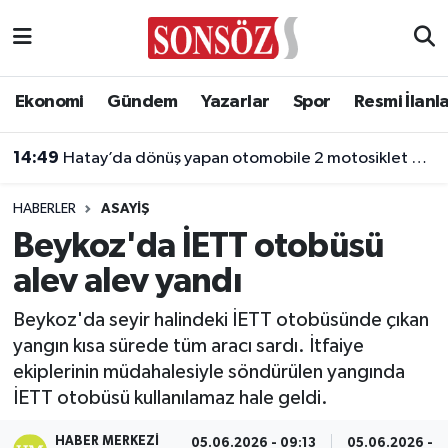
Asayiş
Ankara Nöbetçi Eczaneler
Ekonomi
Gündem
Yazarlar
Spor
Resmi İlanl
Astroloji & Burçlar
Ankara Hava Durumu
14:49
Hatay’da dönüş yapan otomobile 2 motosiklet çarptı: 2 yaralı
Bilim & Teknoloji
Ankara Namaz Vakitleri
HABERLER
ASAYIŞ
Biyografi
Ankara Trafik Yoğunluk Haritası
Beykoz'da İETT otobüsü
alev alev yandı
Çevre
Süper Lig Puan Durumu ve Fikstür
Beykoz'da seyir halindeki İETT otobüsünde çıkan
Diğer
Tüm Manşetler
yangın kısa sürede tüm aracı sardı. İtfaiye
ekiplerinin müdahalesiyle söndürülen yangında
Dünya
Son Dakika Haberleri
İETT otobüsü kullanılamaz hale geldi.
Eğitim
Haber Arşivi
HABER MERKEZI
05.06.2026 - 09:13
05.06.2026 - 0