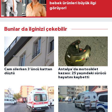
bebek ürünleri büyük ilgi
görüyor!
Bunlar da ilginizi çekebilir
Cam silerken 3'üncü kattan
Antalya’da motosiklet
düştü
kazası: 25 yaşındaki sürücü
hayatını kaybetti