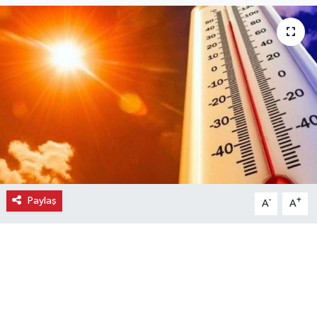
Ekonomi
Eleman
Emlak
Gündem
Gurme
Paylaş
-
+
A
A
Haber
İlçe Haberleri
Keşfet
Kültür & Sanat