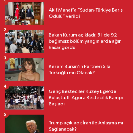
1
Akif Manaf’a “Sudan-Türkiye Barış
Ödülü” verildi
2
Bakan Kurum açıkladı: 5 ilde 92
bağımsız bölüm yangınlarda ağır
hasar gördü
3
Kerem Bürsin’in Partneri Sıla
Türkoğlu mu Olacak?
4
Genç Besteciler Kuzey Ege’de
Buluştu: II. Agora Bestecilik Kampı
Başladı
5
Trump açıkladı; İran ile Anlaşma mı
Sağlanacak?