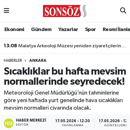
Asayiş
Ankara Nöbetçi Eczaneler
Ekonomi
Gündem
Yazarlar
Spor
Resmi İlanl
Astroloji & Burçlar
Ankara Hava Durumu
13:08
Malatya Arkeoloji Müzesi yeniden ziyaretçilerini ağırlayacak
Bilim & Teknoloji
Ankara Namaz Vakitleri
HABERLER
ANKARA
Biyografi
Ankara Trafik Yoğunluk Haritası
Sıcaklıklar bu hafta mevsim
normallerinde seyredecek!
Çevre
Süper Lig Puan Durumu ve Fikstür
Meteoroloji Genel Müdürlüğü’nün tahminlerine
Diğer
Tüm Manşetler
göre yeni haftada yurt genelinde hava sıcaklıkları
mevsim normalleri civarında olacak.
Dünya
Son Dakika Haberleri
HABER MERKEZI
17.05.2026 - 12:20
17.05.2026 - 12:
Eğitim
Haber Arşivi
EDITÖR
YAYINLANMA
GÜNCELLEME