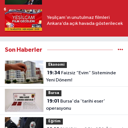
6
Yeşilçam’ın unutulmaz filmleri
Ankara’da açık havada gösterilecek
Son Haberler
Ekonomi
19:34
Faizsiz “Evim” Sisteminde
Yeni Dönem!
Bursa
19:01
Bursa'da 'tarihi eser'
operasyonu
Eğitim