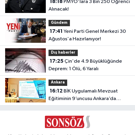
18:18
PMYO'lara 3 Bin 250 Öğrenci
Alınacak!
Gündem
17:41
Yeni Parti Genel Merkezi 30
Ağustos'a Hazırlanıyor!
Dış haberler
17:25
Çin'de 4.9 Büyüklüğünde
Deprem: 1 Ölü, 6 Yaralı
Ankara
16:12
BİK Uygulamalı Mevzuat
Eğitiminin 9’uncusu Ankara’da
yapıldı