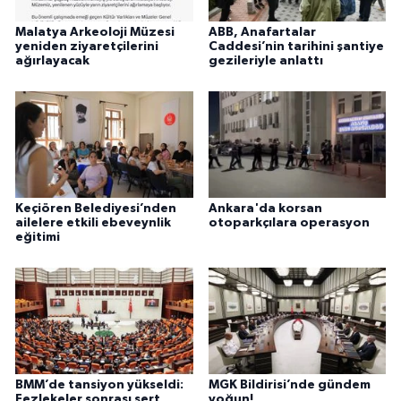
Malatya Arkeoloji Müzesi
ABB, Anafartalar
yeniden ziyaretçilerini
Caddesi’nin tarihini şantiye
ağırlayacak
gezileriyle anlattı
Keçiören Belediyesi’nden
Ankara'da korsan
ailelere etkili ebeveynlik
otoparkçılara operasyon
eğitimi
BMM’de tansiyon yükseldi:
MGK Bildirisi’nde gündem
Fezlekeler sonrası sert
yoğun!