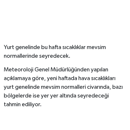
Magazin
Resmi İlanlar
Sağlık
Yurt genelinde bu hafta sıcaklıklar mevsim
normallerinde seyredecek.
Seri İlan
Meteoroloji Genel Müdürlüğünden yapılan
Siyaset
açıklamaya göre, yeni haftada hava sıcaklıkları
yurt genelinde mevsim normalleri civarında, bazı
Sokak Hayvanlarını Sahiplendirme
bölgelerde ise yer yer altında seyredeceği
Sonsöz Özel
tahmin ediliyor.
Spor