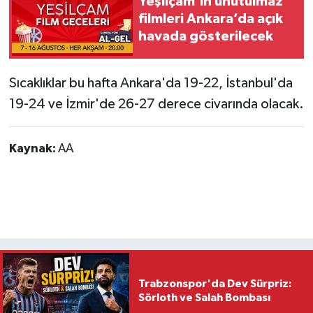
Yeşilçam’ın unutulmaz
filmleri Ankara’da açık
havada gösterilecek
Sıcaklıklar bu hafta Ankara'da 19-22, İstanbul'da
19-24 ve İzmir'de 26-27 derece civarında olacak.
Kaynak:
AA
Trabzonspor'da Dev Sürpriz:
Sörloth ve Salah Bombası