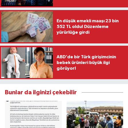
En düşük emekli maaşı 23 bin
552 TL oldu! Düzenleme
yürürlüğe girdi
ABD’de bir Türk girişimcinin
bebek ürünleri büyük ilgi
görüyor!
Bunlar da ilginizi çekebilir