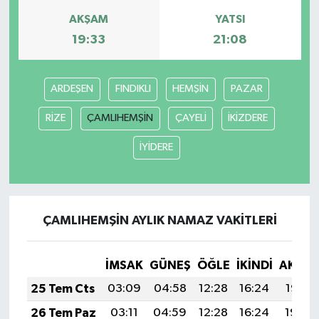
AKŞAM
YATSI
Magazin
19:33
21:08
Resmi İlanlar
ARDEŞEN
FINDIKLI
HEMŞİN
PAZAR
Sağlık
RİZE
ÇAMLIHEMŞİN
ÇAYELİ
İKİZDERE
Seri İlan
İYİDERE
Siyaset
Sokak Hayvanlarını Sahiplendirme
ÇAMLIHEMŞİN AYLIK NAMAZ VAKITLERI
Sonsöz Özel
İMSAK
GÜNEŞ
ÖĞLE
İKINDI
AKŞA
Spor
25 Tem Cts
03:09
04:58
12:28
16:24
19:47
26 Tem Paz
03:11
04:59
12:28
16:24
19:46