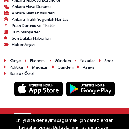
Ankara Nöbetçi Eczaneler
Ankara Hava Durumu
Ankara Namaz Vakitleri
Ankara Trafik Yoğunluk Haritası
Puan Durumu ve Fikstür
Tüm Manşetler
Son Dakika Haberleri
Haber Arşivi
Künye
Ekonomi
Gündem
Yazarlar
Spor
Politika
Magazin
Gündem
Asayiş
Sonsöz Özel
RSS
Copyright © 2025. Her hakkı saklıdır.
En iyi site deneyimi sağlamak için çerezlerden
faydalanıyoruz. Detaylar için lütfen tıklayın.