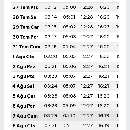
Vasıta
27 Tem Pts
03:12
05:00
12:28
16:23
19:45
Yaşam
28 Tem Sal
03:14
05:01
12:28
16:23
19:44
29 Tem Çar
03:15
05:02
12:28
16:23
19:43
30 Tem Per
03:17
05:03
12:27
16:22
19:42
31 Tem Cum
03:18
05:04
12:27
16:22
19:41
1 Ağu Cts
03:20
05:05
12:27
16:22
19:40
2 Ağu Paz
03:21
05:06
12:27
16:21
19:39
3 Ağu Pts
03:23
05:07
12:27
16:21
19:38
4 Ağu Sal
03:24
05:07
12:27
16:21
19:37
5 Ağu Çar
03:26
05:08
12:27
16:20
19:36
6 Ağu Per
03:28
05:09
12:27
16:20
19:35
7 Ağu Cum
03:29
05:10
12:27
16:19
19:33
8 Ağu Cts
03:31
05:11
12:27
16:19
19:32