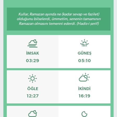
Ekonomi
Kullar, Ramazan ayında ne (kadar sevap ve fazilet)
olduğunu bilselerdi, ümmetim, senenin tamamının
Eleman
Ramazan olmasını temenni ederdi. (Hadis-i şerif)
Emlak
Gündem
İMSAK
GÜNEŞ
03:29
05:10
Gurme
Haber
ÖĞLE
İKINDI
İlçe Haberleri
12:27
16:19
Keşfet
Kültür & Sanat