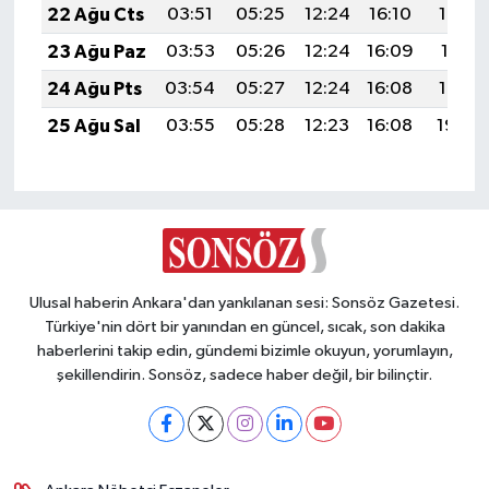
22 Ağu Cts
03:51
05:25
12:24
16:10
19:13
23 Ağu Paz
03:53
05:26
12:24
16:09
19:11
24 Ağu Pts
03:54
05:27
12:24
16:08
19:10
25 Ağu Sal
03:55
05:28
12:23
16:08
19:08
Ulusal haberin Ankara'dan yankılanan sesi: Sonsöz Gazetesi.
Türkiye'nin dört bir yanından en güncel, sıcak, son dakika
haberlerini takip edin, gündemi bizimle okuyun, yorumlayın,
şekillendirin. Sonsöz, sadece haber değil, bir bilinçtir.