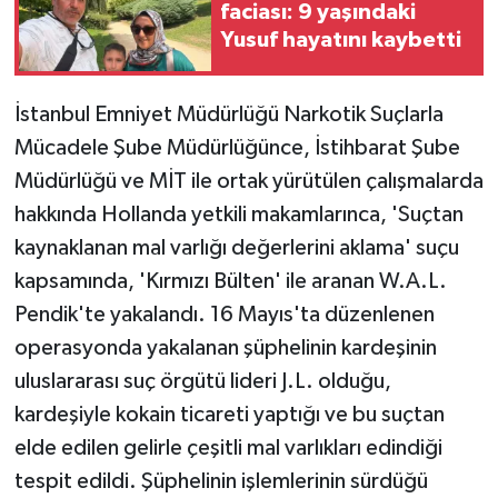
faciası: 9 yaşındaki
Yusuf hayatını kaybetti
İstanbul Emniyet Müdürlüğü Narkotik Suçlarla
Mücadele Şube Müdürlüğünce, İstihbarat Şube
Müdürlüğü ve MİT ile ortak yürütülen çalışmalarda
hakkında Hollanda yetkili makamlarınca, 'Suçtan
kaynaklanan mal varlığı değerlerini aklama' suçu
kapsamında, 'Kırmızı Bülten' ile aranan W.A.L.
Pendik'te yakalandı. 16 Mayıs'ta düzenlenen
operasyonda yakalanan şüphelinin kardeşinin
uluslararası suç örgütü lideri J.L. olduğu,
kardeşiyle kokain ticareti yaptığı ve bu suçtan
elde edilen gelirle çeşitli mal varlıkları edindiği
tespit edildi. Şüphelinin işlemlerinin sürdüğü