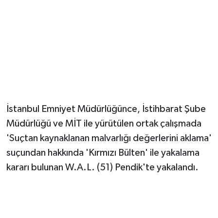
Magazin
Resmi İlanlar
Sağlık
Seri İlan
İstanbul Emniyet Müdürlüğünce, İstihbarat Şube
Siyaset
Müdürlüğü ve MİT ile yürütülen ortak çalışmada
'Suçtan kaynaklanan malvarlığı değerlerini aklama'
Sokak Hayvanlarını Sahiplendirme
suçundan hakkında 'Kırmızı Bülten' ile yakalama
kararı bulunan W.A.L. (51) Pendik'te yakalandı.
Sonsöz Özel
Spor