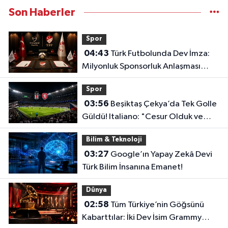
Son Haberler
Spor
04:43
Türk Futbolunda Dev İmza:
Milyonluk Sponsorluk Anlaşması
Uzatıldı!
Spor
03:56
Beşiktaş Çekya’da Tek Golle
Güldü! Italiano: "Cesur Olduk ve
Karşılığını Aldık"
Bilim & Teknoloji
03:27
Google’ın Yapay Zekâ Devi
Türk Bilim İnsanına Emanet!
Dünya
02:58
Tüm Türkiye’nin Göğsünü
Kabarttılar: İki Dev İsim Grammy