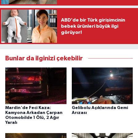
ABD’de bir Türk girişimcinin
bebek ürünleri büyük ilgi
görüyor!
Bunlar da ilginizi çekebilir
Mardin'de Feci Kaza:
Gelibolu Açıklarında Gemi
Kamyona Arkadan Çarpan
Arızası
Otomobilde 1 Ölü, 2 Ağır
Yaralı