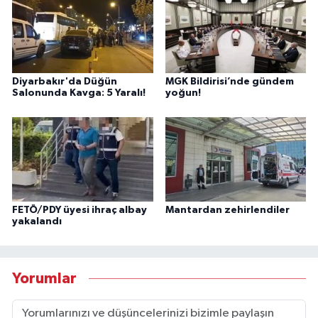
Diyarbakır'da Düğün
MGK Bildirisi’nde gündem
Salonunda Kavga: 5 Yaralı!
yoğun!
FETÖ/PDY üyesi ihraç albay
Mantardan zehirlendiler
yakalandı
Yorumlar