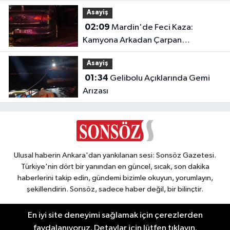
Jürisine Seçildi!
Asayiş
02:09
Mardin'de Feci Kaza:
Kamyona Arkadan Çarpan
Otomobilde 1 Ölü, 2 Ağır Yaralı
Asayiş
01:34
Gelibolu Açıklarında Gemi
Arızası
Ulusal haberin Ankara'dan yankılanan sesi: Sonsöz Gazetesi.
Türkiye'nin dört bir yanından en güncel, sıcak, son dakika
haberlerini takip edin, gündemi bizimle okuyun, yorumlayın,
şekillendirin. Sonsöz, sadece haber değil, bir bilinçtir.
En iyi site deneyimi sağlamak için çerezlerden
faydalanıyoruz. Detaylar için lütfen tıklayın.