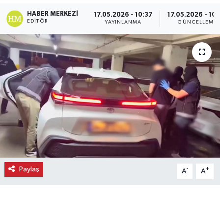
HABER MERKEZI
17.05.2026 - 10:37
17.05.2026 - 10
Ekonomi
EDITÖR
YAYINLANMA
GÜNCELLEME
Eleman
Emlak
Gündem
Gurme
Haber
İlçe Haberleri
Paylaş
-
+
A
A
Keşfet
Kültür & Sanat