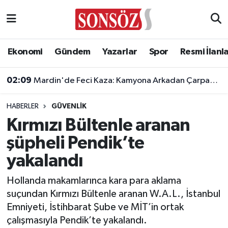
Asayiş
Ankara Nöbetçi Eczaneler
Ekonomi
Gündem
Yazarlar
Spor
Resmi İlanl
Astroloji & Burçlar
Ankara Hava Durumu
02:09
Mardin'de Feci Kaza: Kamyona Arkadan Çarpan Otomobilde 1 Ölü, 2 Ağır Yaralı
Bilim & Teknoloji
Ankara Namaz Vakitleri
HABERLER
GÜVENLIK
Biyografi
Ankara Trafik Yoğunluk Haritası
Kırmızı Bültenle aranan
şüpheli Pendik’te
Çevre
Süper Lig Puan Durumu ve Fikstür
yakalandı
Diğer
Tüm Manşetler
Hollanda makamlarınca kara para aklama
suçundan Kırmızı Bültenle aranan W.A.L., İstanbul
Dünya
Son Dakika Haberleri
Emniyeti, İstihbarat Şube ve MİT’in ortak
çalışmasıyla Pendik’te yakalandı.
Eğitim
Haber Arşivi