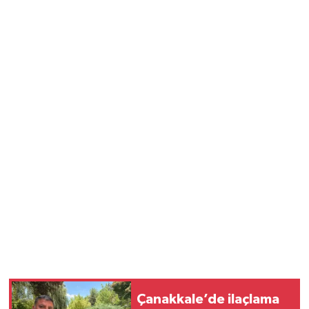
Vasıta
Yaşam
Çanakkale’de ilaçlama