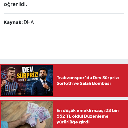
öğrenildi.
Kaynak:
DHA
Trabzonspor'da Dev Sürpriz:
Sörloth ve Salah Bombası
En düşük emekli maaşı 23 bin
552 TL oldu! Düzenleme
yürürlüğe girdi