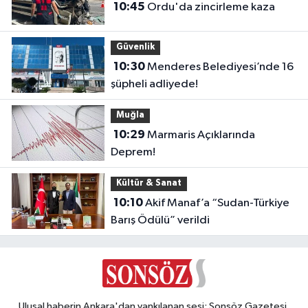
10:45
Ordu'da zincirleme kaza
Güvenlik
10:30
Menderes Belediyesi’nde 16
şüpheli adliyede!
Muğla
10:29
Marmaris Açıklarında
Deprem!
Kültür & Sanat
10:10
Akif Manaf’a “Sudan-Türkiye
Barış Ödülü” verildi
Ulusal haberin Ankara'dan yankılanan sesi: Sonsöz Gazetesi.