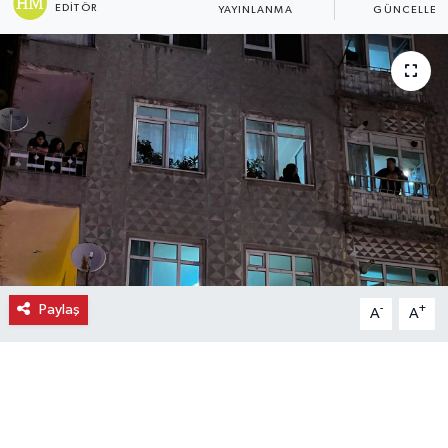
EDITÖR
YAYINLANMA
GÜNCELLEM
Ekonomi
Eleman
Emlak
Gündem
Gurme
Haber
Paylaş
-
+
A
A
İlçe Haberleri
Keşfet
Kültür & Sanat