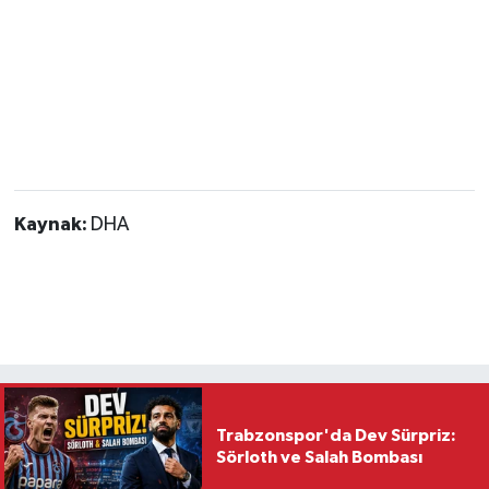
Magazin
Resmi İlanlar
Sağlık
Seri İlan
Kaynak:
DHA
Siyaset
Sokak Hayvanlarını Sahiplendirme
Sonsöz Özel
Trabzonspor'da Dev Sürpriz:
Spor
Sörloth ve Salah Bombası