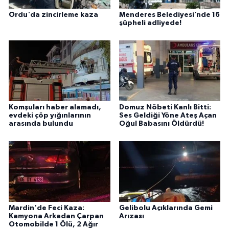
Ordu'da zincirleme kaza
Menderes Belediyesi’nde 16
şüpheli adliyede!
Komşuları haber alamadı,
Domuz Nöbeti Kanlı Bitti:
evdeki çöp yığınlarının
Ses Geldiği Yöne Ateş Açan
arasında bulundu
Oğul Babasını Öldürdü!
Mardin'de Feci Kaza:
Gelibolu Açıklarında Gemi
Kamyona Arkadan Çarpan
Arızası
Otomobilde 1 Ölü, 2 Ağır