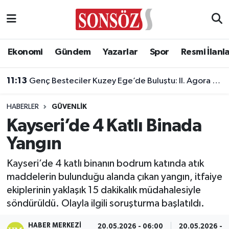
Asayiş
Ankara Nöbetçi Eczaneler
Ekonomi
Gündem
Yazarlar
Spor
Resmi İlanl
Astroloji & Burçlar
Ankara Hava Durumu
11:13
Genç Besteciler Kuzey Ege’de Buluştu: II. Agora Bestecilik Kampı Başladı
Bilim & Teknoloji
Ankara Namaz Vakitleri
HABERLER
GÜVENLIK
Biyografi
Ankara Trafik Yoğunluk Haritası
Kayseri’de 4 Katlı Binada
Yangın
Çevre
Süper Lig Puan Durumu ve Fikstür
Kayseri’de 4 katlı binanın bodrum katında atık
Diğer
Tüm Manşetler
maddelerin bulunduğu alanda çıkan yangın, itfaiye
ekiplerinin yaklaşık 15 dakikalık müdahalesiyle
Dünya
Son Dakika Haberleri
söndürüldü. Olayla ilgili soruşturma başlatıldı.
Eğitim
Haber Arşivi
HABER MERKEZI
20.05.2026 - 06:00
20.05.2026 - 