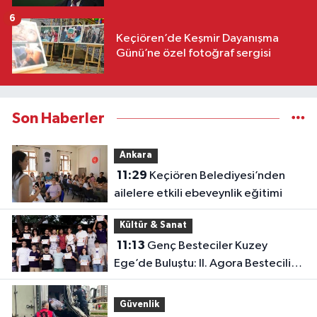
6
Keçiören’de Keşmir Dayanışma
Günü’ne özel fotoğraf sergisi
Son Haberler
Ankara
11:29
Keçiören Belediyesi’nden
ailelere etkili ebeveynlik eğitimi
Kültür & Sanat
11:13
Genç Besteciler Kuzey
Ege’de Buluştu: II. Agora Bestecilik
Kampı Başladı
Güvenlik