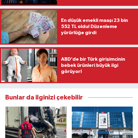
Vasıta
Yaşam
En düşük emekli maaşı 23 bin
552 TL oldu! Düzenleme
yürürlüğe girdi
ABD’de bir Türk girişimcinin
bebek ürünleri büyük ilgi
görüyor!
Bunlar da ilginizi çekebilir