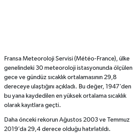
Magazin
Resmi İlanlar
Sağlık
Fransa Meteoroloji Servisi (Météo-France), ülke
Seri İlan
genelindeki 30 meteoroloji istasyonunda ölçülen
gece ve gündüz sıcaklık ortalamasının 29,8
Siyaset
dereceye ulaştığını açıkladı. Bu değer, 1947’den
Sokak Hayvanlarını Sahiplendirme
bu yana kaydedilen en yüksek ortalama sıcaklık
olarak kayıtlara geçti.
Sonsöz Özel
Daha önceki rekorun Ağustos 2003 ve Temmuz
Spor
2019’da 29,4 derece olduğu hatırlatıldı.