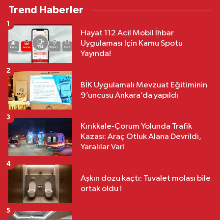
Trend Haberler
1
Hayat 112 Acil Mobil İhbar
Uygulaması İçin Kamu Spotu
Yayında!
2
BİK Uygulamalı Mevzuat Eğitiminin
9’uncusu Ankara’da yapıldı
3
Kırıkkale-Çorum Yolunda Trafik
Kazası: Araç Otluk Alana Devrildi,
Yaralılar Var!
4
Aşkın dozu kaçtı: Tuvalet molası bile
ortak oldu !
5