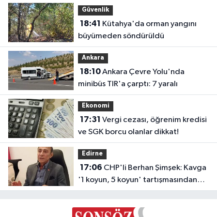
buradadır'
Güvenlik
18:41
Kütahya'da orman yangını
büyümeden söndürüldü
Ankara
18:10
Ankara Çevre Yolu'nda
minibüs TIR'a çarptı: 7 yaralı
Ekonomi
17:31
Vergi cezası, öğrenim kredisi
ve SGK borcu olanlar dikkat!
Edirne
17:06
CHP'li Berhan Şimşek: Kavga
'1 koyun, 5 koyun' tartışmasından
çıktı