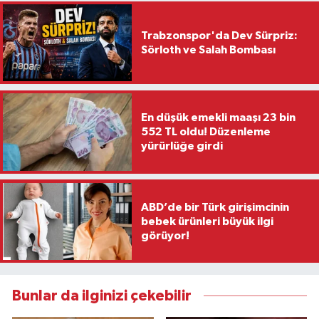
Trabzonspor'da Dev Sürpriz:
Sörloth ve Salah Bombası
En düşük emekli maaşı 23 bin
552 TL oldu! Düzenleme
yürürlüğe girdi
ABD’de bir Türk girişimcinin
bebek ürünleri büyük ilgi
görüyor!
Bunlar da ilginizi çekebilir