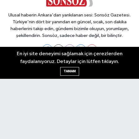
Ulusal haberin Ankara'dan yankılanan sesi: Sonsöz Gazetesi.
Türkiye'nin dört bir yanından en güncel, sıcak, son dakika
haberlerini takip edin, gündemi bizimle okuyun, yorumlayın,
şekillendirin. Sonsöz, sadece haber değil, bir bilinçtir.
En iyi site deneyimi sağlamak için çerezlerden
faydalanıyoruz. Detaylar için lütfen tıklayın.
Ankara Nöbetçi Eczaneler
TAMAM
Ankara Hava Durumu
Ankara Namaz Vakitleri
Ankara Trafik Yoğunluk Haritası
Puan Durumu ve Fikstür
Tüm Manşetler
Son Dakika Haberleri
Haber Arşivi
Künye
Ekonomi
Gündem
Yazarlar
Spor