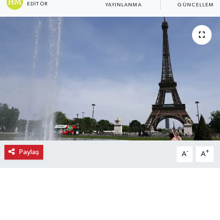
EDITÖR
YAYINLANMA
GÜNCELLEME
Ekonomi
Eleman
Emlak
Gündem
Gurme
Haber
Paylaş
-
+
A
A
İlçe Haberleri
Keşfet
Kültür & Sanat