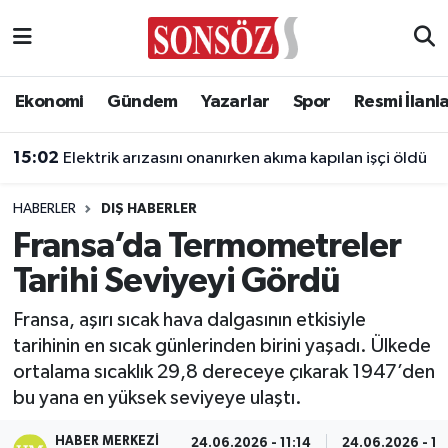
Asayiş
Ankara Nöbetçi Eczaneler
Ekonomi
Gündem
Yazarlar
Spor
Resmi İlanl
Astroloji & Burçlar
Ankara Hava Durumu
15:02
Elektrik arızasını onanırken akıma kapılan işçi öldü
Bilim & Teknoloji
Ankara Namaz Vakitleri
HABERLER
DIŞ HABERLER
Biyografi
Ankara Trafik Yoğunluk Haritası
Fransa’da Termometreler
Tarihi Seviyeyi Gördü
Çevre
Süper Lig Puan Durumu ve Fikstür
Fransa, aşırı sıcak hava dalgasının etkisiyle
Diğer
Tüm Manşetler
tarihinin en sıcak günlerinden birini yaşadı. Ülkede
ortalama sıcaklık 29,8 dereceye çıkarak 1947’den
Dünya
Son Dakika Haberleri
bu yana en yüksek seviyeye ulaştı.
Eğitim
Haber Arşivi
HABER MERKEZI
24.06.2026 - 11:14
24.06.2026 - 11