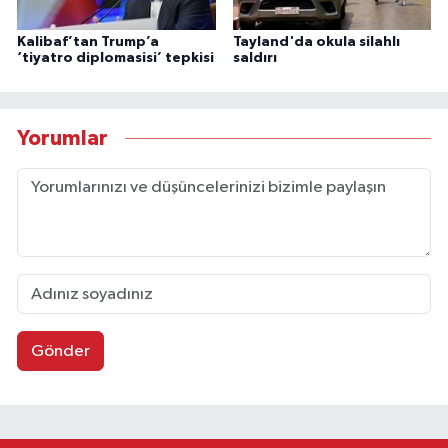
Kalibaf’tan Trump’a
Tayland'da okula silahlı
‘tiyatro diplomasisi’ tepkisi
saldırı
Yorumlar
Gönder