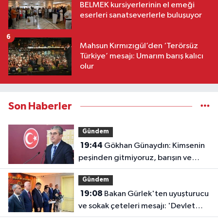
BELMEK kursiyerlerinin el emeği
eserleri sanatseverlerle buluşuyor
6
Mahsun Kırmızıgül’den ‘Terörsüz
Türkiye’ mesajı: Umarım barış kalıcı
olur
Son Haberler
Gündem
19:44
Gökhan Günaydın: Kimsenin
peşinden gitmiyoruz, barışın ve
demokrasinin peşindeyiz
Gündem
19:08
Bakan Gürlek'ten uyuşturucu
ve sokak çeteleri mesajı: 'Devlet