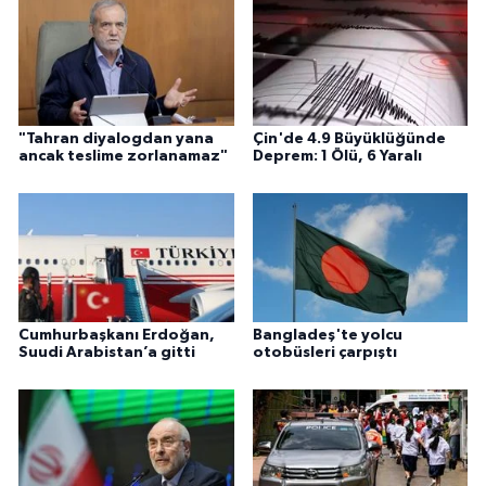
"Tahran diyalogdan yana
Çin'de 4.9 Büyüklüğünde
ancak teslime zorlanamaz"
Deprem: 1 Ölü, 6 Yaralı
Cumhurbaşkanı Erdoğan,
Bangladeş'te yolcu
Suudi Arabistan’a gitti
otobüsleri çarpıştı