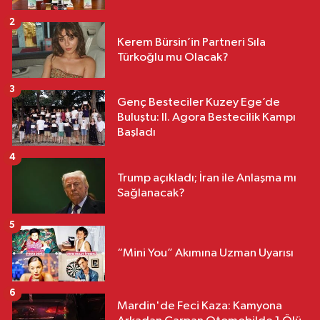
2
Kerem Bürsin’in Partneri Sıla
Türkoğlu mu Olacak?
3
Genç Besteciler Kuzey Ege’de
Buluştu: II. Agora Bestecilik Kampı
Başladı
4
Trump açıkladı; İran ile Anlaşma mı
Sağlanacak?
5
“Mini You” Akımına Uzman Uyarısı
6
Mardin'de Feci Kaza: Kamyona