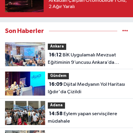
Arkadan Çarpan Otomobilde 1 Ölü,
2 Ağır Yaralı
Son Haberler
Ankara
16:12
BİK Uygulamalı Mevzuat
Eğitiminin 9’uncusu Ankara’da
yapıldı
Gündem
16:09
Dijital Medyanın Yol Haritası
Iğdır'da Çizildi
Adana
14:58
Eylem yapan servisçilere
müdahale