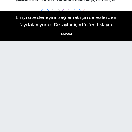
şekillendirin. Sonsöz, sadece haber değil, bir bilinçtir.
En iyi site deneyimi sağlamak için çerezlerden
faydalanıyoruz. Detaylar için lütfen tıklayın.
Ankara Nöbetçi Eczaneler
TAMAM
Ankara Hava Durumu
Ankara Namaz Vakitleri
Ankara Trafik Yoğunluk Haritası
Puan Durumu ve Fikstür
Tüm Manşetler
Son Dakika Haberleri
Haber Arşivi
Künye
Ekonomi
Gündem
Yazarlar
Spor
Politika
Magazin
Gündem
Asayiş
Sonsöz Özel