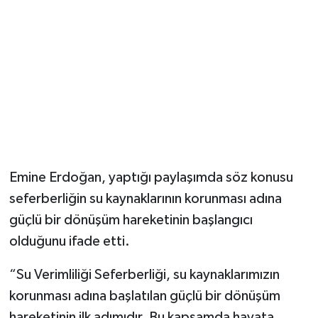
Magazin
Resmi İlanlar
Sağlık
Seri İlan
Emine Erdoğan, yaptığı paylaşımda söz konusu
Siyaset
seferberliğin su kaynaklarının korunması adına
Sokak Hayvanlarını Sahiplendirme
güçlü bir dönüşüm hareketinin başlangıcı
olduğunu ifade etti.
Sonsöz Özel
“Su Verimliliği Seferberliği, su kaynaklarımızın
Spor
korunması adına başlatılan güçlü bir dönüşüm
hareketinin ilk adımıdır. Bu kapsamda hayata