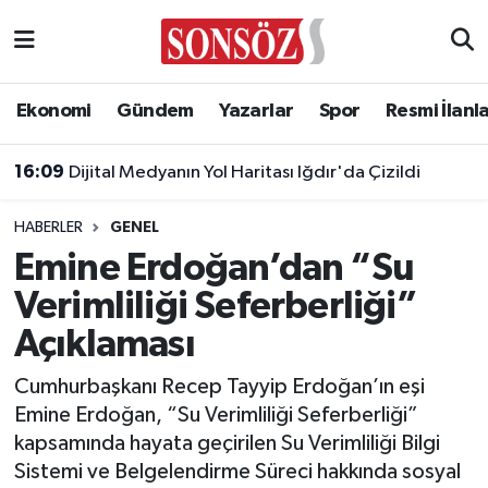
Asayiş
Ankara Nöbetçi Eczaneler
Ekonomi
Gündem
Yazarlar
Spor
Resmi İlanl
Astroloji & Burçlar
Ankara Hava Durumu
16:09
Dijital Medyanın Yol Haritası Iğdır'da Çizildi
Bilim & Teknoloji
Ankara Namaz Vakitleri
HABERLER
GENEL
Biyografi
Ankara Trafik Yoğunluk Haritası
Emine Erdoğan’dan “Su
Verimliliği Seferberliği”
Çevre
Süper Lig Puan Durumu ve Fikstür
Açıklaması
Diğer
Tüm Manşetler
Cumhurbaşkanı Recep Tayyip Erdoğan’ın eşi
Emine Erdoğan, “Su Verimliliği Seferberliği”
Dünya
Son Dakika Haberleri
kapsamında hayata geçirilen Su Verimliliği Bilgi
Sistemi ve Belgelendirme Süreci hakkında sosyal
Eğitim
Haber Arşivi