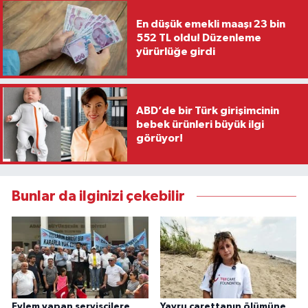
En düşük emekli maaşı 23 bin
552 TL oldu! Düzenleme
yürürlüğe girdi
ABD’de bir Türk girişimcinin
bebek ürünleri büyük ilgi
görüyor!
Bunlar da ilginizi çekebilir
Eylem yapan servisçilere
Yavru carettanın ölümüne