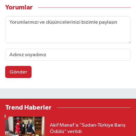
Yorumlar
Gönder
Trend Haberler
1
Akif Manaf’a “Sudan-Türkiye Barış
Ödülü” verildi