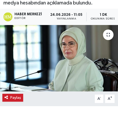
medya hesabından açıklamada bulundu.
Ekonomi
HABER MERKEZI
24.06.2026 - 11:05
1 DK
EDITÖR
YAYINLANMA
OKUNMA SÜRESI
Eleman
Emlak
Gündem
Gurme
Haber
İlçe Haberleri
Paylaş
-
+
A
A
Keşfet
Kültür & Sanat