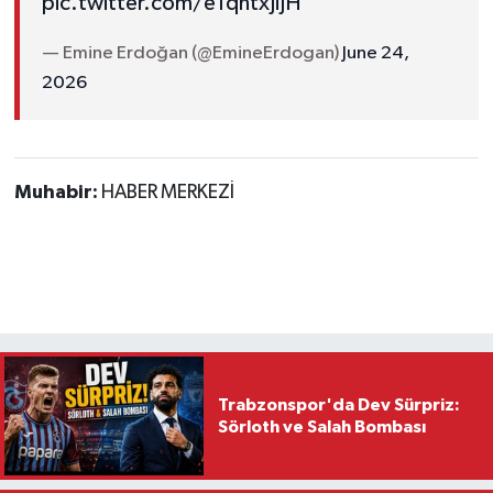
pic.twitter.com/e1qntxJiJH
— Emine Erdoğan (@EmineErdogan)
June 24,
2026
Muhabir:
HABER MERKEZİ
Trabzonspor'da Dev Sürpriz:
Sörloth ve Salah Bombası