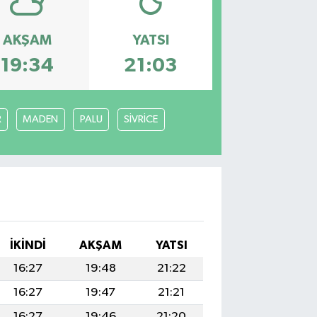
AKŞAM
YATSI
19:34
21:03
R
MADEN
PALU
SİVRİCE
İKINDI
AKŞAM
YATSI
16:27
19:48
21:22
16:27
19:47
21:21
16:27
19:46
21:20