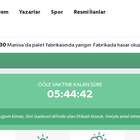
dem
Yazarlar
Spor
Resmi İlanlar
30
Manisa’da palet fabrikasında yangın: Fabrikada hasar olu
ÖĞLE VAKTINE KALAN SÜRE
05:44:42
m kimse, ilmi (sadece) dilinde olan (itikadı bozuk, ilmiyle amel etmeye