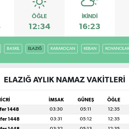
ÖĞLE
İKINDI
4
12:34
16:23
BASKİL
ELAZIĞ
KARAKOÇAN
KEBAN
KOVANCILA
ELAZIĞ AYLIK NAMAZ VAKITLERI
İCRİ
İMSAK
GÜNEŞ
ÖĞLE
afer 1448
03:30
05:11
12:35
afer 1448
03:31
05:12
12:35
afer 1448
03:32
05:13
12:35