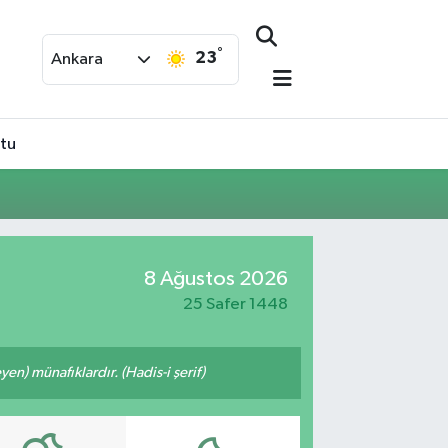
°
23
Ankara
ştu
8 Ağustos 2026
25 Safer 1448
n) münafıklardır. (Hadis-i şerif)