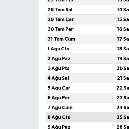
28 Tem Sal
14 S
Magazin
29 Tem Çar
15 S
Resmi İlanlar
30 Tem Per
16 S
31 Tem Cum
17 S
Sağlık
1 Ağu Cts
18 S
Seri İlan
2 Ağu Paz
19 S
3 Ağu Pts
20 Sa
Siyaset
4 Ağu Sal
21 S
Sokak Hayvanlarını Sahiplendirme
5 Ağu Çar
22 Sa
6 Ağu Per
23 Sa
Sonsöz Özel
7 Ağu Cum
24 Sa
Spor
8 Ağu Cts
25 Sa
9 Ağu Paz
26 Sa