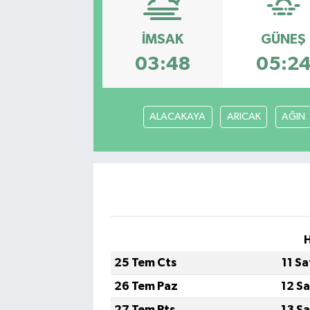
Ekonomi
İMSAK
GÜNEŞ
Eleman
03:48
05:2
Emlak
ALACAKAYA
ARICAK
AĞIN
Gündem
Gurme
Haber
İlçe Haberleri
H
25 Tem Cts
11 S
Keşfet
26 Tem Paz
12 S
Kültür & Sanat
27 Tem Pts
13 S