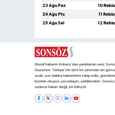
23 Ağu Paz
10 Rebi
24 Ağu Pts
11 Rebi
25 Ağu Sal
12 Rebi
Ulusal haberin Ankara'dan yankılanan sesi: Sons
Gazetesi. Türkiye'nin dört bir yanından en günce
sıcak, son dakika haberlerini takip edin, gündemi
bizimle okuyun, yorumlayın, şekillendirin. Sonsöz
sadece haber değil, bir bilinçtir.