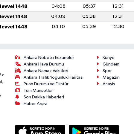
ulevvel 1448
04:08
05:37
12:31
ulevvel 1448
04:09
05:38
12:31
ulevvel 1448
04:10
05:39
12:30
Ankara Nöbetçi Eczaneler
Künye
Ankara Hava Durumu
Gündem
Ankara Namaz Vakitleri
Spor
öz
Ankara Trafik Yoğunluk Haritası
Magazin
l,
Puan Durumu ve Fikstür
Asayiş
Tüm Manşetler
,
Son Dakika Haberleri
Haber Arşivi