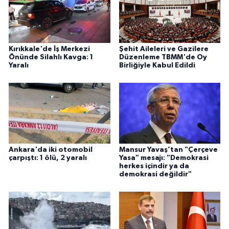
Kırıkkale'de İş Merkezi
Şehit Aileleri ve Gazilere
Önünde Silahlı Kavga: 1
Düzenleme TBMM'de Oy
Yaralı
Birliğiyle Kabul Edildi
Ankara'da iki otomobil
Mansur Yavaş’tan "Çerçeve
çarpıştı: 1 ölü, 2 yaralı
Yasa" mesajı: "Demokrasi
herkes içindir ya da
demokrasi değildir"