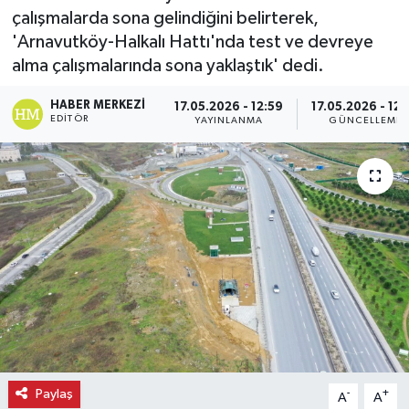
çalışmalarda sona gelindiğini belirterek,
Ekonomi
'Arnavutköy-Halkalı Hattı'nda test ve devreye
alma çalışmalarında sona yaklaştık' dedi.
Eleman
HABER MERKEZI
17.05.2026 - 12:59
17.05.2026 - 12:
EDITÖR
YAYINLANMA
GÜNCELLEME
Emlak
Gündem
Gurme
Haber
İlçe Haberleri
Keşfet
Paylaş
-
+
A
A
Kültür & Sanat