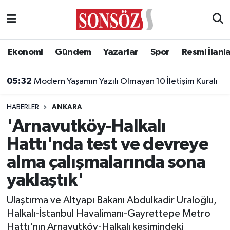
Asayiş
Ankara Nöbetçi Eczaneler
Ekonomi
Gündem
Yazarlar
Spor
Resmi İlanl
Astroloji & Burçlar
Ankara Hava Durumu
05:32
Modern Yaşamın Yazılı Olmayan 10 İletişim Kuralı
Bilim & Teknoloji
Ankara Namaz Vakitleri
HABERLER
ANKARA
Biyografi
Ankara Trafik Yoğunluk Haritası
'Arnavutköy-Halkalı
Hattı'nda test ve devreye
Çevre
Süper Lig Puan Durumu ve Fikstür
alma çalışmalarında sona
Diğer
Tüm Manşetler
yaklaştık'
Dünya
Son Dakika Haberleri
Ulaştırma ve Altyapı Bakanı Abdulkadir Uraloğlu,
Halkalı-İstanbul Havalimanı-Gayrettepe Metro
Eğitim
Haber Arşivi
Hattı'nın Arnavutköy-Halkalı kesimindeki