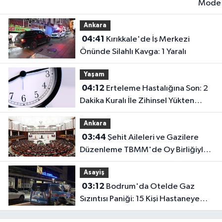
Mode
Yaşam
Ankara
Yazılı
04:41
Kırıkkale'de İş Merkezi
Olmay
Önünde Silahlı Kavga: 1 Yaralı
10
İletişi
Yaşam
Kuralı
04:12
Erteleme Hastalığına Son: 2
Dakika Kuralı İle Zihinsel Yükten
Kurtulun
Ankara
03:44
Şehit Aileleri ve Gazilere
Düzenleme TBMM'de Oy Birliğiyle
Kabul Edildi
Asayiş
03:12
Bodrum'da Otelde Gaz
Sızıntısı Paniği: 15 Kişi Hastaneye
Kaldırıldı