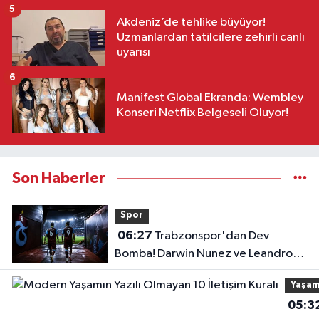
5
Akdeniz’de tehlike büyüyor!
Uzmanlardan tatilcilere zehirli canlı
uyarısı
6
Manifest Global Ekranda: Wembley
Konseri Netflix Belgeseli Oluyor!
Son Haberler
Spor
06:27
Trabzonspor'dan Dev
Bomba! Darwin Nunez ve Leandro
Paredes Hamlesi!
Yaşa
05:3