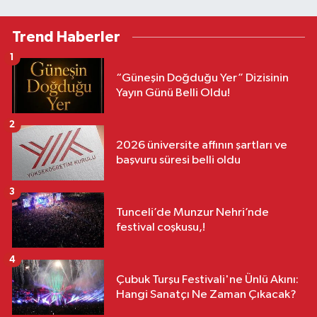
Trend Haberler
1
“Güneşin Doğduğu Yer” Dizisinin
Yayın Günü Belli Oldu!
2
2026 üniversite affının şartları ve
başvuru süresi belli oldu
3
Tunceli’de Munzur Nehri’nde
festival coşkusu,!
4
Çubuk Turşu Festivali'ne Ünlü Akını:
Hangi Sanatçı Ne Zaman Çıkacak?