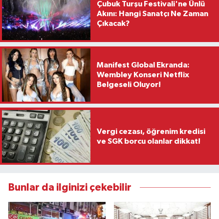
Çubuk Turşu Festivali'ne Ünlü
Akını: Hangi Sanatçı Ne Zaman
Çıkacak?
Manifest Global Ekranda:
Wembley Konseri Netflix
Belgeseli Oluyor!
Vergi cezası, öğrenim kredisi
ve SGK borcu olanlar dikkat!
Bunlar da ilginizi çekebilir