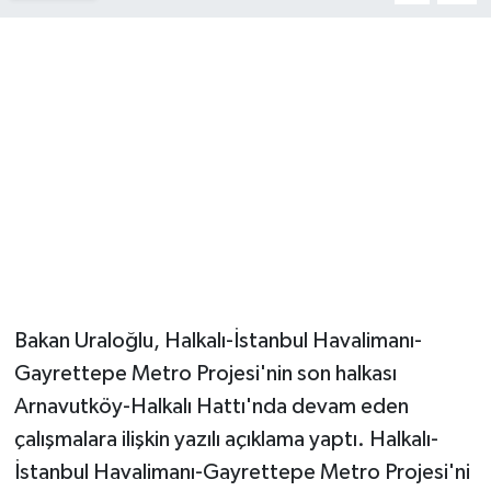
Magazin
Resmi İlanlar
Sağlık
Seri İlan
Siyaset
Sokak Hayvanlarını Sahiplendirme
Bakan Uraloğlu, Halkalı-İstanbul Havalimanı-
Gayrettepe Metro Projesi'nin son halkası
Sonsöz Özel
Arnavutköy-Halkalı Hattı'nda devam eden
çalışmalara ilişkin yazılı açıklama yaptı. Halkalı-
Spor
İstanbul Havalimanı-Gayrettepe Metro Projesi'ni