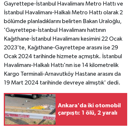
Vasıta
Gayrettepe-İstanbul Havalimanı Metro Hattı ve
İstanbul Havalimanı-Halkalı Metro Hattı olarak 2
Yaşam
bölümde planladıklarını belirten Bakan Uraloğlu,
'Gayrettepe-İstanbul Havalimanı hattının
Kağıthane-İstanbul Havalimanı kesimini 22 Ocak
2023'te, Kağıthane-Gayrettepe arasını ise 29
Ocak 2024 tarihinde hizmete açmıştık. İstanbul
Havalimanı-Halkalı Hattı'nın ise 14 kilometrelik
Kargo Terminali-Arnavutköy Hastane arasını da
19 Mart 2024 tarihinde devreye almıştık' dedi.
Ankara'da iki otomobil
çarpıştı: 1 ölü, 2 yaralı