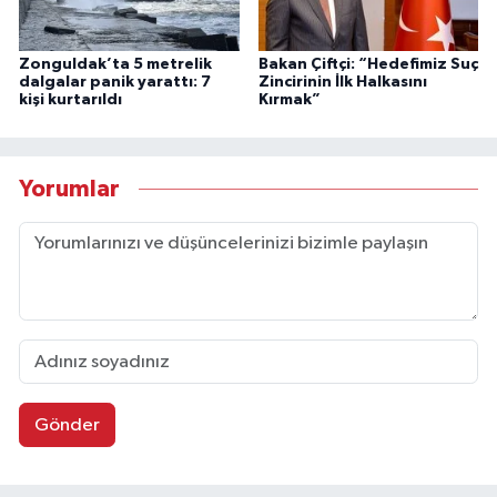
Zonguldak’ta 5 metrelik
Bakan Çiftçi: “Hedefimiz Suç
dalgalar panik yarattı: 7
Zincirinin İlk Halkasını
kişi kurtarıldı
Kırmak”
Yorumlar
Gönder