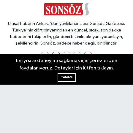
Ulusal haberin Ankara'dan yankılanan sesi: Sonsöz Gazetesi.
Türkiye'nin dört bir yanından en güncel, sıcak, son dakika
haberlerini takip edin, gündemi bizimle okuyun, yorumlayın,
şekillendirin. Sonsöz, sadece haber değil, bir bilinçtir.
En iyi site deneyimi sağlamak için çerezlerden
faydalanıyoruz. Detaylar için lütfen tıklayın.
Ankara Nöbetçi Eczaneler
TAMAM
Ankara Hava Durumu
Ankara Namaz Vakitleri
Ankara Trafik Yoğunluk Haritası
Puan Durumu ve Fikstür
Tüm Manşetler
Son Dakika Haberleri
Haber Arşivi