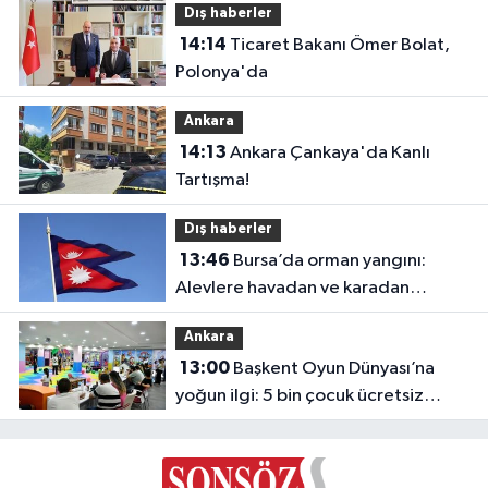
Dış haberler
14:14
Ticaret Bakanı Ömer Bolat,
Polonya'da
Ankara
14:13
Ankara Çankaya'da Kanlı
Tartışma!
Dış haberler
13:46
Bursa’da orman yangını:
Alevlere havadan ve karadan
müdahale
Ankara
13:00
Başkent Oyun Dünyası’na
yoğun ilgi: 5 bin çocuk ücretsiz
yararlandı