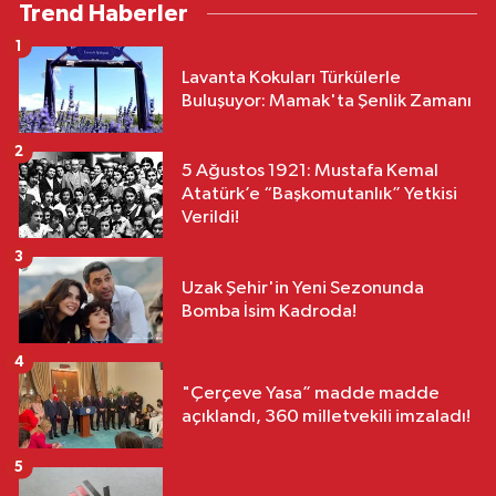
Trend Haberler
1
Lavanta Kokuları Türkülerle
Buluşuyor: Mamak'ta Şenlik Zamanı
2
5 Ağustos 1921: Mustafa Kemal
Atatürk’e “Başkomutanlık” Yetkisi
Verildi!
3
Uzak Şehir'in Yeni Sezonunda
Bomba İsim Kadroda!
4
"Çerçeve Yasa” madde madde
açıklandı, 360 milletvekili imzaladı!
5