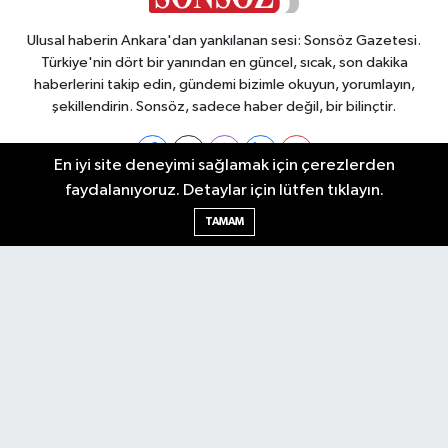
Ulusal haberin Ankara'dan yankılanan sesi: Sonsöz Gazetesi.
Türkiye'nin dört bir yanından en güncel, sıcak, son dakika
haberlerini takip edin, gündemi bizimle okuyun, yorumlayın,
şekillendirin. Sonsöz, sadece haber değil, bir bilinçtir.
En iyi site deneyimi sağlamak için çerezlerden
faydalanıyoruz. Detaylar için lütfen tıklayın.
Ankara Nöbetçi Eczaneler
TAMAM
Ankara Hava Durumu
Ankara Namaz Vakitleri
Ankara Trafik Yoğunluk Haritası
Puan Durumu ve Fikstür
Tüm Manşetler
Son Dakika Haberleri
Haber Arşivi
Künye
Ekonomi
Gündem
Yazarlar
Spor
Politika
Magazin
Gündem
Asayiş