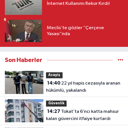
İnternet Kullanımı Rekor Kırdı!
6
Meclis’te gözler “Çerçeve
Yasası”nda
Son Haberler
Asayiş
14:40
22 yıl hapis cezasıyla aranan
hükümlü, yakalandı
Güvenlik
14:27
Tokat’ta 6’ncı katta mahsur
kalan güvercini itfaiye kurtardı