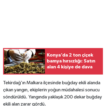
Magazin
Resmi İlanlar
Sağlık
Seri İlan
Konya’da 2 ton çiçek
Siyaset
bamya hırsızlığı: Satın
alan 4 kişiye de dava
Sokak Hayvanlarını Sahiplendirme
Tekirdağ'ın Malkara ilçesinde buğday ekili alanda
Sonsöz Özel
çıkan yangın, ekiplerin yoğun müdahalesi sonucu
Spor
söndürüldü. Yangında yaklaşık 200 dekar buğday
ekili alan zarar gördü.