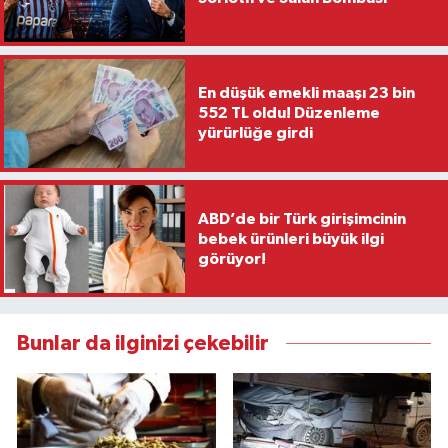
En düşük emekli maaşı 23 bin
552 TL oldu! Düzenleme
yürürlüğe girdi
ABD’de bir Türk girişimcinin
bebek ürünleri büyük ilgi
görüyor!
Bunlar da ilginizi çekebilir