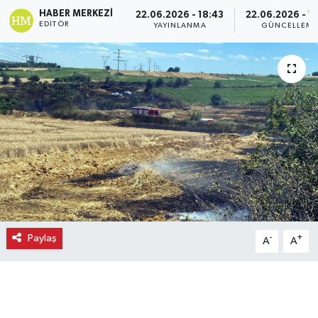
HABER MERKEZI
22.06.2026 - 18:43
22.06.2026 - 1
Ekonomi
EDITÖR
YAYINLANMA
GÜNCELLEM
Eleman
Emlak
Gündem
Gurme
Haber
Paylaş
-
+
A
A
İlçe Haberleri
Keşfet
Kültür & Sanat