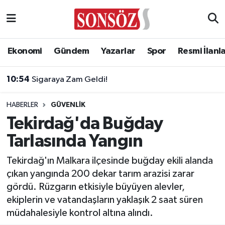
Asayiş
Ankara Nöbetçi Eczaneler
Ekonomi
Gündem
Yazarlar
Spor
Resmi İlanl
Astroloji & Burçlar
Ankara Hava Durumu
10:54
Sigaraya Zam Geldi!
Bilim & Teknoloji
Ankara Namaz Vakitleri
HABERLER
GÜVENLIK
Biyografi
Ankara Trafik Yoğunluk Haritası
Tekirdağ'da Buğday
Tarlasında Yangın
Çevre
Süper Lig Puan Durumu ve Fikstür
Tekirdağ'ın Malkara ilçesinde buğday ekili alanda
Diğer
Tüm Manşetler
çıkan yangında 200 dekar tarım arazisi zarar
gördü. Rüzgarın etkisiyle büyüyen alevler,
Dünya
Son Dakika Haberleri
ekiplerin ve vatandaşların yaklaşık 2 saat süren
müdahalesiyle kontrol altına alındı.
Eğitim
Haber Arşivi