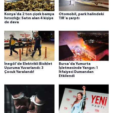
Konya’da 2 ton çiçek bamya
Otomobil, park halindeki
hırsızlığı: Satın alan 4 kişiye
TIR'a çarptı
de dava
İnegöl'de Elektrikli Bisiklet
Bursa'da Yumurta
Uçuruma Yuvarlandı: 3
İşletmesinde Yangın: 1
Çocuk Yaralandı!
İtfaiyeci Dumandan
Etkilendi