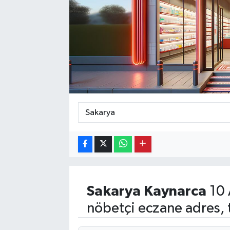
Ekonomi
Eleman
Emlak
Gündem
Gurme
Haber
İlçe Haberleri
Sakarya
Kaynarca
10 
Keşfet
nöbetçi eczane adres, 
Kültür & Sanat