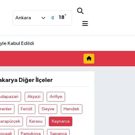
°
18
Ankara
le Kabul Edildi
akarya Diğer İlçeler
Adapazari
Akyazi
Arifiye
renler
Ferizli
Geyve
Hendek
Karapürçek
Karasu
Kaynarca
ocaali
Pamukova
Sapanca