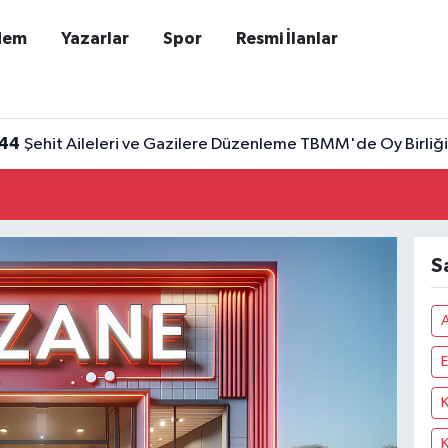
dem
Yazarlar
Spor
Resmi İlanlar
:44
Şehit Aileleri ve Gazilere Düzenleme TBMM'de Oy Birliğiy
S
E
K