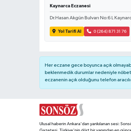
Kaynarca Eczanesi
Magazin
Dr.Hasan Akgün Bulvarı No:6 L Kaynar
Resmi İlanlar
Yol Tarifi Al
0 (264) 871 31 76
Sağlık
Seri İlan
Her eczane gece boyunca açık olmayabili
beklenmedik durumlar nedeniyle nöbete
Siyaset
eczanenin açık olduğunu telefon aracılığıy
Sokak Hayvanlarını Sahiplendirme
Sonsöz Özel
Spor
Ulusal haberin Ankara'dan yankılanan sesi: Sons
Gazetesi. Türkiye'nin dört bir yanından en günce