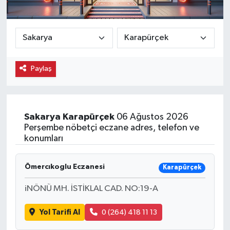
Ekonomi
Eleman
Paylaş
Emlak
Gündem
Sakarya
Karapürçek
06 Ağustos 2026
Gurme
Perşembe nöbetçi eczane adres, telefon ve
konumları
Haber
Ömercıkoglu Eczanesi
Karapürçek
İlçe Haberleri
iNÖNÜ MH. İSTİKLAL CAD. NO:19-A
Keşfet
Yol Tarifi Al
0 (264) 418 11 13
Kültür & Sanat