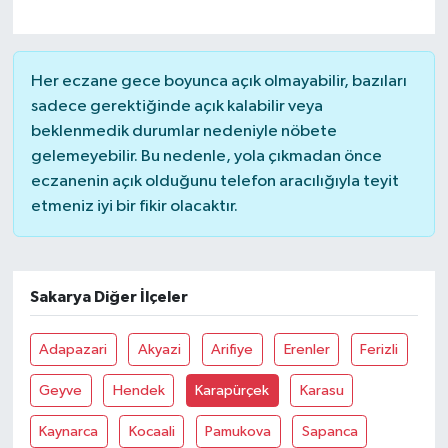
Magazin
Her eczane gece boyunca açık olmayabilir, bazıları
Resmi İlanlar
sadece gerektiğinde açık kalabilir veya
beklenmedik durumlar nedeniyle nöbete
Sağlık
gelemeyebilir. Bu nedenle, yola çıkmadan önce
eczanenin açık olduğunu telefon aracılığıyla teyit
Seri İlan
etmeniz iyi bir fikir olacaktır.
Siyaset
Sakarya Diğer İlçeler
Sokak Hayvanlarını Sahiplendirme
Adapazari
Akyazi
Arifiye
Erenler
Ferizli
Sonsöz Özel
Geyve
Hendek
Karapürçek
Karasu
Spor
Kaynarca
Kocaali
Pamukova
Sapanca