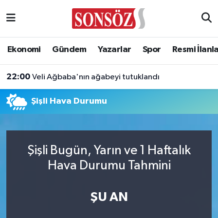
Asayiş
Ankara Nöbetçi Eczaneler
Ekonomi
Gündem
Yazarlar
Spor
Resmi İlanl
Astroloji & Burçlar
Ankara Hava Durumu
22:00
Veli Ağbaba'nın ağabeyi tutuklandı
Bilim & Teknoloji
Ankara Namaz Vakitleri
Şişli Hava Durumu
Biyografi
Ankara Trafik Yoğunluk Haritası
Çevre
Süper Lig Puan Durumu ve Fikstür
Şişli Bugün, Yarın ve 1 Haftalık
Diğer
Tüm Manşetler
Hava Durumu Tahmini
Dünya
Son Dakika Haberleri
ŞU AN
Eğitim
Haber Arşivi