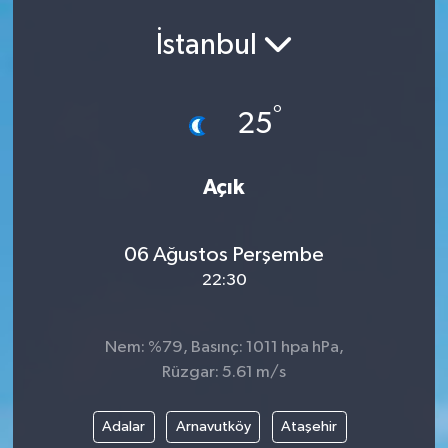
Ekonomi
İstanbul
Eleman
°
25
Emlak
Açık
Gündem
Gurme
06 Ağustos Perşembe
22:30
Haber
İlçe Haberleri
Nem: %79, Basınç: 1011 hpa hPa,
Rüzgar: 5.61 m/s
Keşfet
Adalar
Arnavutköy
Ataşehir
Kültür & Sanat