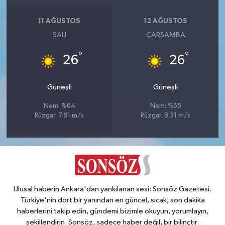
11 AĞUSTOS
12 AĞUSTOS
SALI
ÇARŞAMBA
°
°
26
26
Güneşli
Güneşli
Nem: %64
Nem: %65
Rüzgar: 7.81 m/s
Rüzgar: 8.31 m/s
Ulusal haberin Ankara'dan yankılanan sesi: Sonsöz Gazetesi.
Türkiye'nin dört bir yanından en güncel, sıcak, son dakika
haberlerini takip edin, gündemi bizimle okuyun, yorumlayın,
şekillendirin. Sonsöz, sadece haber değil, bir bilinçtir.