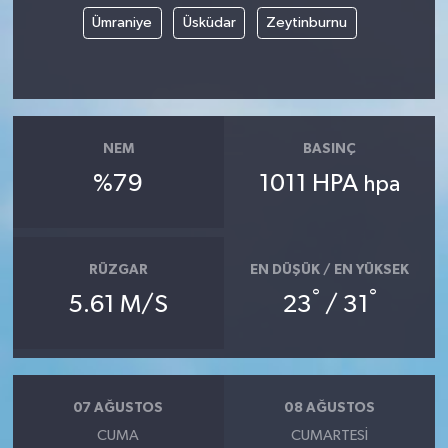
Vasıta
Ümraniye
Üsküdar
Zeytinburnu
Yaşam
NEM
BASINÇ
%79
1011 HPA
hpa
RÜZGAR
EN DÜŞÜK / EN YÜKSEK
°
°
5.61 M/S
23
/ 31
07 AĞUSTOS
08 AĞUSTOS
CUMA
CUMARTESI