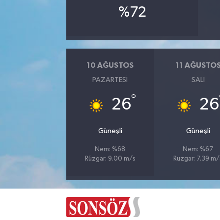
%72
Magazin
Resmi İlanlar
10 AĞUSTOS
11 AĞUSTO
Sağlık
PAZARTESI
SALI
°
Seri İlan
26
26
Siyaset
Güneşli
Güneşli
Sokak Hayvanlarını Sahiplendirme
Nem: %68
Nem: %67
Rüzgar: 9.00 m/s
Rüzgar: 7.39 m/
Sonsöz Özel
Spor