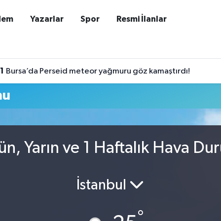
dem
Yazarlar
Spor
Resmi İlanlar
11
Bursa’da Perseid meteor yağmuru göz kamaştırdı!
mu
ün, Yarın ve 1 Haftalık Hava Du
İstanbul
°