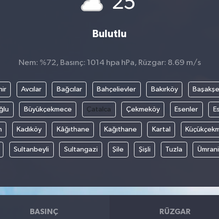
25
Bulutlu
Nem: %72, Basınç: 1014 hpa hPa, Rüzgar: 8.69 m/s
ir
Avcılar
Bağcılar
Bahçelievler
Bakırköy
Başakşe
ğlu
Büyükçekmece
Çatalca
Çekmeköy
Esenler
E
n
Kadıköy
Kâğıthane
Kağıthane
Kartal
Küçükçek
Sultanbeyli
Sultangazi
Şile
Şişli
Tuzla
Ümran
BASINÇ
RÜZGAR