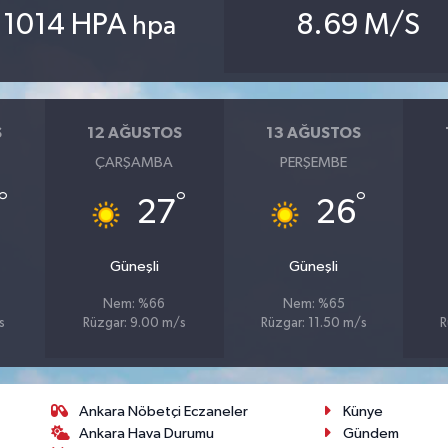
1014 HPA
8.69 M/S
hpa
S
12 AĞUSTOS
13 AĞUSTOS
ÇARŞAMBA
PERŞEMBE
°
°
°
27
26
Güneşli
Güneşli
Nem: %66
Nem: %65
s
Rüzgar: 9.00 m/s
Rüzgar: 11.50 m/s
R
Ankara Nöbetçi Eczaneler
Künye
Ankara Hava Durumu
Gündem