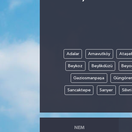
Ekonomi
Eleman
Emlak
Adalar
Arnavutköy
Ataşeh
Gündem
Beykoz
Beylikdüzü
Beyo
Gurme
Gaziosmanpaşa
Güngöre
Haber
Sancaktepe
Sarıyer
Silivri
İlçe Haberleri
Keşfet
NEM
Kültür & Sanat