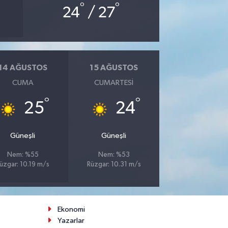
°
°
24
/ 27
14 AĞUSTOS
15 AĞUSTOS
CUMA
CUMARTESI
°
°
25
24
Güneşli
Güneşli
Nem: %55
Nem: %53
üzgar: 10.19 m/s
Rüzgar: 10.31 m/s
Ekonomi
Yazarlar