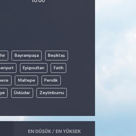
10:00
hir
Bayrampaşa
Beşiktaş
senyurt
Eyüpsultan
Fatih
mece
Maltepe
Pendik
iye
Üsküdar
Zeytinburnu
EN DÜŞÜK / EN YÜKSEK