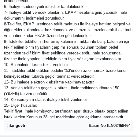
belirlenecektir.
6- İhaleye sadece yerli istekliler katılabilecektir.
7- İhaleye teklif verecek olanların, EKAP hesabına giriş yaparak ihale
dokümanını indirmeleri zorunludur.
8-Teklifler, EKAP üzerinden teklif mektubu ile ihaleye katılım belgesi ve
diğer ekler kullanılarak hazırlanacak ve e-imza ile imzalanarak ihale tarih
ve saatine kadar EKAP üzerinden gönderilecektir.
9- İstekliler tekliflerini, her bir iş kaleminin miktarı ile bu iş kalemleri için
teklif edilen birim fiyatların çarpımı sonucu bulunan toplam bedel
üzerinden teklif birim fiyat şeklinde vereceklerdir. İhale sonucunda,
üzerine ihale yapılan istekliyle birim fiyat sözleşme imzalanacaktır.
10- Bu ihalede, kısmı teklif verilebilir.
11- İstekliler teklif ettikleri bedelin %3’ünden az olmamak üzere kendi
belirleyecekleri tutarda geçici teminat vereceklerdir.
12- Bu ihalede elektronik eksiltme yapılmayacaktır.
13- Verilen tekliflerin geçerlilik süresi, ihale tarihinden itibaren 150
(YüzElli) takvim günüdür.
14- Konsorsiyum olarak ihaleye teklif verilemez.
15- Diğer hususlar:
Teklif fiyatı ihale komisyonu tarafından aşırı düşük olarak tespit edilen
isteklilerden Kanunun 38 inci maddesine göre açıklama istenecektir.
#ilangovtr
Basın No ILN02468464