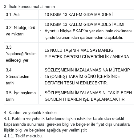
3- İhale konusu mal alımının
Magazin
3.1. Adı
:
10 KISIM 13 KALEM GIDA MADDESİ
10 KISIM 13 KALEM GIDA MADDESİ ALIMI
3.2. Niteliği, türü
Resmi İlanlar
:
Ayrıntılı bilgiye EKAP’ta yer alan ihale dokümanı
ve miktarı
içinde bulunan idari şartnameden ulaşılabilir.
Sağlık
3.3.
15 NO.LU TAŞINIR MAL SAYMANLIĞI
Yapılacağı/teslim
:
YİYECEK DEPOSU GÜVERCİNLİK / ANKARA
edileceği yer
Seri İlan
3.4.
SÖZLEŞMENİN İMZALANMASINA MÜTEAKİP
Süresi/teslim
:
15 (ONBEŞ) TAKVİM GÜNÜ İÇERİSİNDE
Siyaset
tarihi
DEFATEN TESLİM EDİLECEKTİR.
Sokak Hayvanlarını Sahiplendirme
3.5. İşe başlama
SÖZLEŞMENİN İMZALANMASINI TAKİP EDEN
:
tarihi
GÜNDEN İTİBAREN İŞE BAŞLANACAKTIR
Sonsöz Özel
4- Katılım ve yeterlik kriterleri:
4.1. Katılım ve yeterlik kriterlerine ilişkin istekliler tarafından e-teklif
Spor
kapsamında sunulması gereken bilgi ve belgeler ile fiyat dışı unsurlara
ilişkin bilgi ve belgelere aşağıda yer verilmiştir:
4.1.1. Teklif mektubu.