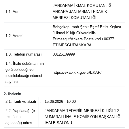
JANDARMA İKMAL KOMUTANLIĞI
Ekonomi
1.1. Adı
:
ANKARA JANDARMA TEDARİK
MERKEZİ KOMUTANLIĞI
Eleman
Bahçekapı mah.Şehit Eşref Bitlis Kışlası
J.İkmal K.lığı Güvercinlik-
1.2. Adresi
:
Etimesgut/Ankara Posta kodu 06377
Emlak
ETİMESGUT/ANKARA
Gündem
1.3. Telefon numarası
:
03125109999
1.4. İhale dokümanının
Gurme
görülebileceği ve
:
https://ekap.kik.gov.tr/EKAP/
indirilebileceği internet
sayfası
Haber
2- İhalenin
İlçe Haberleri
2.1. Tarih ve Saati
:
15.06.2026 - 10:00
2.2. Yapılacağı (e-
JANDARMA TEDARİK MERKEZİ K.LIĞI 1-2
Keşfet
tekliflerin
:
NUMARALI İHALE KOMİSYON BAŞKANLIĞI
açılacağı) adres
İHALE SALONU
Kültür & Sanat