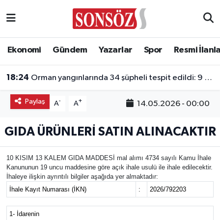
Asayiş
Ankara Nöbetçi Eczaneler
Ekonomi
Gündem
Yazarlar
Spor
Resmi İlanl
Astroloji & Burçlar
Ankara Hava Durumu
18:24
Orman yangınlarında 34 şüpheli tespit edildi: 9 kişi tutuklandı
Bilim & Teknoloji
Ankara Namaz Vakitleri
Paylaş
-
+
14.05.2026 - 00:00
A
A
Biyografi
Ankara Trafik Yoğunluk Haritası
GIDA ÜRÜNLERİ SATIN ALINACAKTIR
Çevre
Süper Lig Puan Durumu ve Fikstür
10 KISIM 13 KALEM GIDA MADDESİ mal alımı 4734 sayılı Kamu İhale
Diğer
Tüm Manşetler
Kanununun 19 uncu maddesine göre açık ihale usulü ile ihale edilecektir.
İhaleye ilişkin ayrıntılı bilgiler aşağıda yer almaktadır:
Dünya
Son Dakika Haberleri
İhale Kayıt Numarası (İKN)
:
2026/792203
Eğitim
Haber Arşivi
1- İdarenin