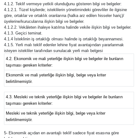
Vasıta
4.1.2. Teklif vermeye yetkili olunduğunu gösteren bilgi ve belgeler:
4.1.2.1. Tüzel kişilerde; isteklilerin yönetimindeki görevliler ile ilgisine
göre, ortaklar ve ortaklık oranlarına (halka arz edilen hisseler hariç)/
Yaşam
üyelerine/kurucularına ilişkin bilgi ve belgeler.
4.1.2.2. Vekâleten ihaleye katılma halinde vekile ilişkin bilgi ve belgeler.
4.1.3. Geçici teminat.
4.1.4 İsteklinin iş ortaklığı olması halinde iş ortaklığı beyannamesi.
4.1.5. Yerli malı teklif edenler lehine fiyat avantajından yararlanmak
isteyen istekliler tarafından sunulacak yerli malı belgesi
4.2. Ekonomik ve mali yeterliğe ilişkin bilgi ve belgeler ile bunların
taşıması gereken kriterler:
Ekonomik ve mali yeterliğe ilişkin bilgi, belge veya kriter
belirtilmemiştir.
4.3. Mesleki ve teknik yeterliğe ilişkin bilgi ve belgeler ile bunların
taşıması gereken kriterler:
Mesleki ve teknik yeterliğe ilişkin bilgi, belge veya kriter
belirtilmemiştir.
5- Ekonomik açıdan en avantajlı teklif sadece fiyat esasına göre