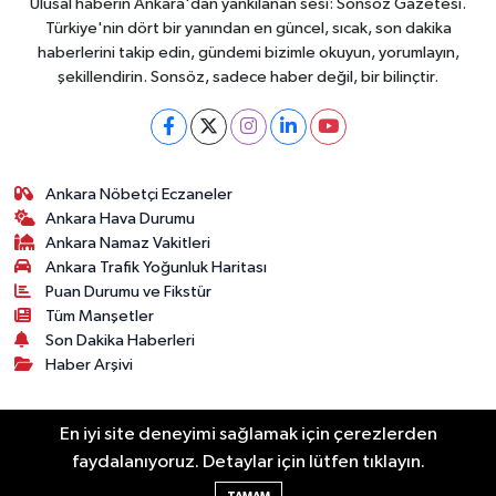
Ulusal haberin Ankara'dan yankılanan sesi: Sonsöz Gazetesi.
Türkiye'nin dört bir yanından en güncel, sıcak, son dakika
haberlerini takip edin, gündemi bizimle okuyun, yorumlayın,
şekillendirin. Sonsöz, sadece haber değil, bir bilinçtir.
Ankara Nöbetçi Eczaneler
Ankara Hava Durumu
Ankara Namaz Vakitleri
Ankara Trafik Yoğunluk Haritası
Puan Durumu ve Fikstür
Tüm Manşetler
Son Dakika Haberleri
Haber Arşivi
Künye
Ekonomi
Gündem
Yazarlar
Spor
En iyi site deneyimi sağlamak için çerezlerden
Politika
Magazin
Gündem
Asayiş
faydalanıyoruz. Detaylar için lütfen tıklayın.
Sonsöz Özel