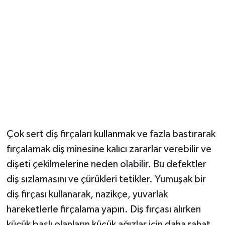
Magazin
Resmi İlanlar
Sağlık
Seri İlan
Siyaset
Çok sert diş fırçaları kullanmak ve fazla bastırarak
fırçalamak diş minesine kalıcı zararlar verebilir ve
Sokak Hayvanlarını Sahiplendirme
dişeti çekilmelerine neden olabilir. Bu defektler
Sonsöz Özel
diş sızlamasını ve çürükleri tetikler. Yumuşak bir
diş fırçası kullanarak, nazikçe, yuvarlak
Spor
hareketlerle fırçalama yapın. Diş fırçası alırken
küçük başlı olanların küçük ağızlar için daha rahat