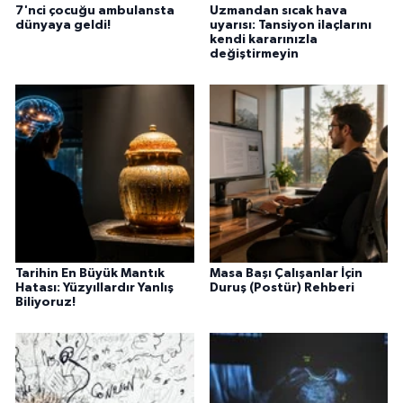
7'nci çocuğu ambulansta
Uzmandan sıcak hava
dünyaya geldi!
uyarısı: Tansiyon ilaçlarını
kendi kararınızla
değiştirmeyin
Tarihin En Büyük Mantık
Masa Başı Çalışanlar İçin
Hatası: Yüzyıllardır Yanlış
Duruş (Postür) Rehberi
Biliyoruz!