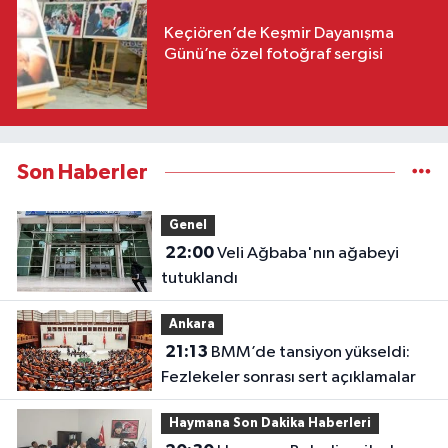
Keçiören’de Keşmir Dayanışma
Günü’ne özel fotoğraf sergisi
Son Haberler
Genel
22:00
Veli Ağbaba'nın ağabeyi
tutuklandı
Ankara
21:13
BMM’de tansiyon yükseldi:
Fezlekeler sonrası sert açıklamalar
Haymana Son Dakika Haberleri