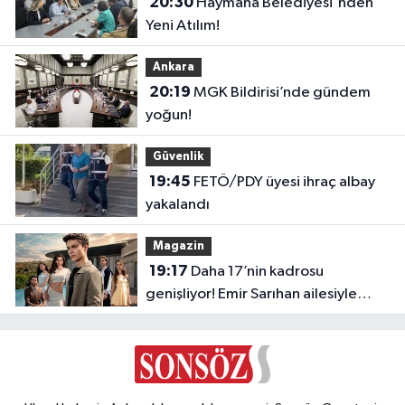
20:30
Haymana Belediyesi'nden
Yeni Atılım!
Ankara
20:19
MGK Bildirisi’nde gündem
yoğun!
Güvenlik
19:45
FETÖ/PDY üyesi ihraç albay
yakalandı
Magazin
19:17
Daha 17’nin kadrosu
genişliyor! Emir Sarıhan ailesiyle
geliyor