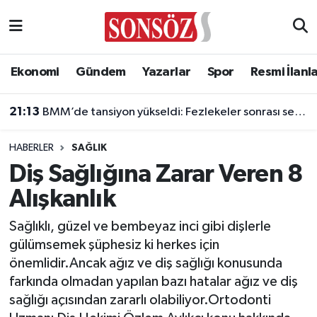
Asayiş
Ankara Nöbetçi Eczaneler
Ekonomi
Gündem
Yazarlar
Spor
Resmi İlanl
Astroloji & Burçlar
Ankara Hava Durumu
21:13
BMM’de tansiyon yükseldi: Fezlekeler sonrası sert açıklamalar
Bilim & Teknoloji
Ankara Namaz Vakitleri
HABERLER
SAĞLIK
Biyografi
Ankara Trafik Yoğunluk Haritası
Diş Sağlığına Zarar Veren 8
Alışkanlık
Çevre
Süper Lig Puan Durumu ve Fikstür
Sağlıklı, güzel ve bembeyaz inci gibi dişlerle
Diğer
Tüm Manşetler
gülümsemek şüphesiz ki herkes için
önemlidir.Ancak ağız ve diş sağlığı konusunda
Dünya
Son Dakika Haberleri
farkında olmadan yapılan bazı hatalar ağız ve diş
sağlığı açısından zararlı olabiliyor.Ortodonti
Eğitim
Haber Arşivi