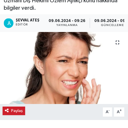
Uzmanı Diş Hekimi Özlem Aylıkçı konu hakkında
bilgiler verdi.
Ekonomi
ŞEVVAL ATEŞ
09.06.2024 - 09:26
09.06.2024 - 09:
Eleman
EDITÖR
YAYINLANMA
GÜNCELLEME
Emlak
Gündem
Gurme
Haber
İlçe Haberleri
Paylaş
-
+
Keşfet
A
A
Kültür & Sanat