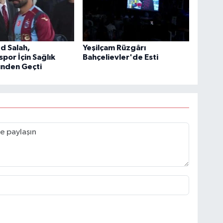
 Salah,
Yeşilçam Rüzgârı
por İçin Sağlık
Bahçelievler'de Esti
ünden Geçti