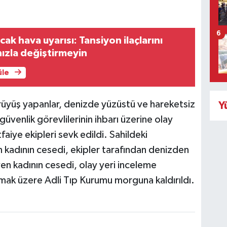
6
ak hava uyarısı: Tansiyon ilaçlarını
nızla değiştirmeyin
üle
rüyüş yapanlar, denizde yüzüstü ve hareketsiz
Y
 güvenlik görevlilerinin ihbarı üzerine olay
tfaiye ekipleri sevk edildi. Sahildeki
n kadının cesedi, ekipler tarafından denizden
yen kadının cesedi, olay yeri inceleme
lmak üzere Adli Tıp Kurumu morguna kaldırıldı.