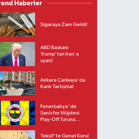
rend Haberler
Sigaraya Zam Geldi!
ABD Başkanı
Trump'tan İran'a
uyarı!
Ankara Çankaya'da
Kanlı Tartışma!
Fenerbahçe'de
Santrfor Müjdesi:
Play-Off Turuna
Yetişiyor!
Teksif'te Genel Kurul