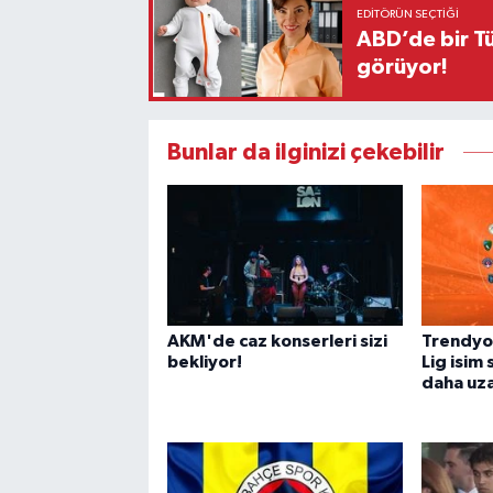
EDITÖRÜN SEÇTIĞI
ABD’de bir Tü
görüyor!
Bunlar da ilginizi çekebilir
AKM'de caz konserleri sizi
Trendyol
bekliyor!
Lig isim 
daha uza