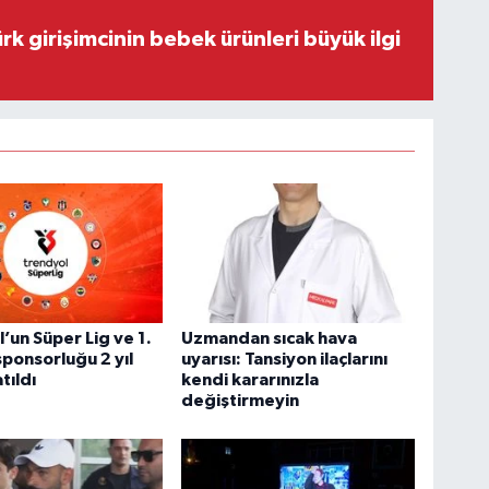
rk girişimcinin bebek ürünleri büyük ilgi
’un Süper Lig ve 1.
Uzmandan sıcak hava
sponsorluğu 2 yıl
uyarısı: Tansiyon ilaçlarını
tıldı
kendi kararınızla
değiştirmeyin