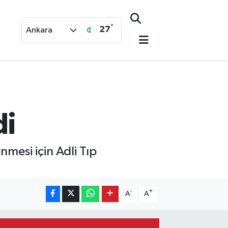
°
27
Ankara
di
mesi için Adli Tıp
-
+
A
A