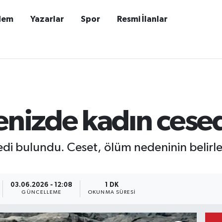
dem
Yazarlar
Spor
Resmi İlanlar
enizde kadın cese
di bulundu. Ceset, ölüm nedeninin belirlen
03.06.2026 - 12:08
1 DK
GÜNCELLEME
OKUNMA SÜRESI