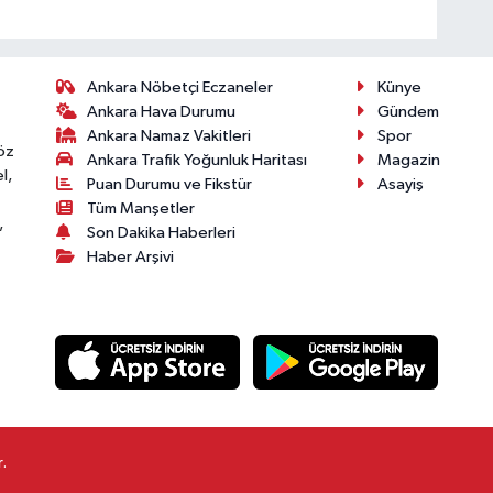
Ankara Nöbetçi Eczaneler
Künye
Ankara Hava Durumu
Gündem
Ankara Namaz Vakitleri
Spor
öz
Ankara Trafik Yoğunluk Haritası
Magazin
l,
Puan Durumu ve Fikstür
Asayiş
Tüm Manşetler
,
Son Dakika Haberleri
Haber Arşivi
.