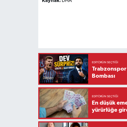
Kaynak:
DHA
EDITÖRÜN SEÇTIĞI
Trabzonspor'
Bombası
EDITÖRÜN SEÇTIĞI
En düşük eme
yürürlüğe gir