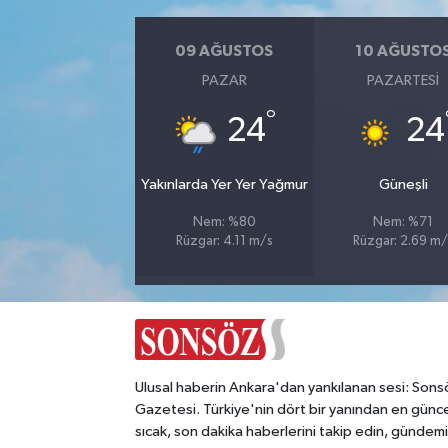
Magazin
09 AĞUSTOS
10 AĞUSTO
PAZAR
PAZARTESI
Resmi İlanlar
°
24
24
Sağlık
Yakınlarda Yer Yer Yağmur
Güneşli
Seri İlan
Nem: %80
Nem: %71
Rüzgar: 4.11 m/s
Rüzgar: 2.69 m/
Siyaset
Sokak Hayvanlarını Sahiplendirme
Sonsöz Özel
Ulusal haberin Ankara'dan yankılanan sesi: Sons
Spor
Gazetesi. Türkiye'nin dört bir yanından en günce
sıcak, son dakika haberlerini takip edin, gündemi