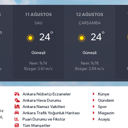
S
11 AĞUSTOS
12 AĞUSTOS
SALI
ÇARŞAMBA
°
°
°
24
24
Güneşli
Güneşli
Nem: %74
Nem: %78
s
Rüzgar: 2.61 m/s
Rüzgar: 2.69 m/s
Ankara Nöbetçi Eczaneler
Künye
Ankara Hava Durumu
Gündem
Ankara Namaz Vakitleri
Spor
öz
Ankara Trafik Yoğunluk Haritası
Magazin
l,
Puan Durumu ve Fikstür
Asayiş
Tüm Manşetler