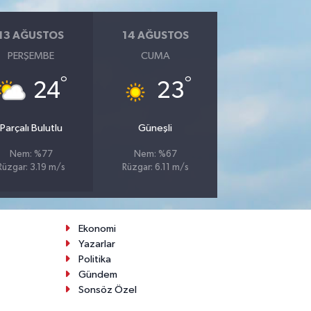
13 AĞUSTOS
14 AĞUSTOS
PERŞEMBE
CUMA
°
°
24
23
Parçalı Bulutlu
Güneşli
Nem: %77
Nem: %67
Rüzgar: 3.19 m/s
Rüzgar: 6.11 m/s
Ekonomi
Yazarlar
Politika
Gündem
Sonsöz Özel