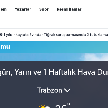
dem
Yazarlar
Spor
Resmi İlanlar
16
1 yıldır kayıptı: Evindar Tiğrak soruşturmasında 2 tutuklama
umu
gün, Yarın ve 1 Haftalık Hava D
Trabzon
°