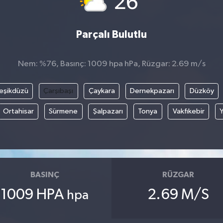
26
Parçalı Bulutlu
Nem: %76, Basınç: 1009 hpa hPa, Rüzgar: 2.69 m/s
eşikdüzü
Çarşıbaşı
Çaykara
Dernekpazarı
Düzköy
Ortahisar
Sürmene
Şalpazarı
Tonya
Vakfıkebir
BASINÇ
RÜZGAR
1009 HPA
2.69 M/S
hpa