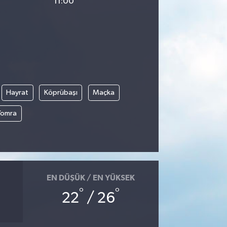
11:00
Hayrat
Köprübaşı
Maçka
Yomra
EN DÜŞÜK / EN YÜKSEK
°
°
22
/ 26