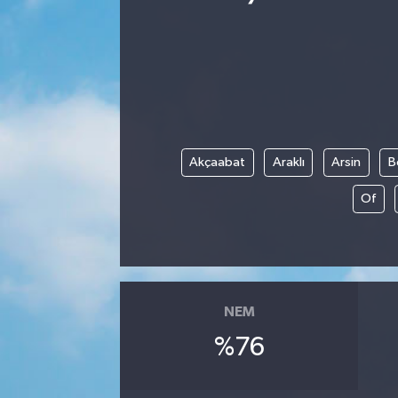
Ekonomi
Eleman
Emlak
Akçaabat
Araklı
Arsin
B
Gündem
Of
Gurme
Haber
İlçe Haberleri
NEM
%76
Keşfet
Kültür & Sanat