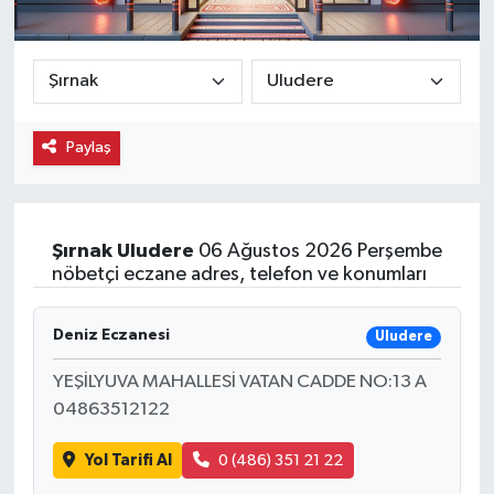
Ekonomi
Eleman
Paylaş
Emlak
Gündem
Şırnak
Uludere
06 Ağustos 2026 Perşembe
Gurme
nöbetçi eczane adres, telefon ve konumları
Haber
Deniz Eczanesi
Uludere
İlçe Haberleri
YEŞİLYUVA MAHALLESİ VATAN CADDE NO:13 A
04863512122
Keşfet
Yol Tarifi Al
0 (486) 351 21 22
Kültür & Sanat