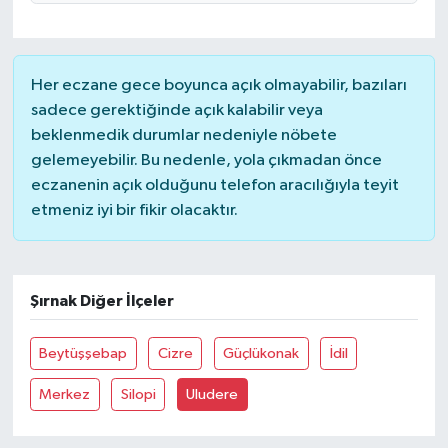
Magazin
Her eczane gece boyunca açık olmayabilir, bazıları
Resmi İlanlar
sadece gerektiğinde açık kalabilir veya
beklenmedik durumlar nedeniyle nöbete
Sağlık
gelemeyebilir. Bu nedenle, yola çıkmadan önce
eczanenin açık olduğunu telefon aracılığıyla teyit
Seri İlan
etmeniz iyi bir fikir olacaktır.
Siyaset
Şırnak Diğer İlçeler
Sokak Hayvanlarını Sahiplendirme
Sonsöz Özel
Beytüşşebap
Cizre
Güçlükonak
İdil
Merkez
Silopi
Uludere
Spor