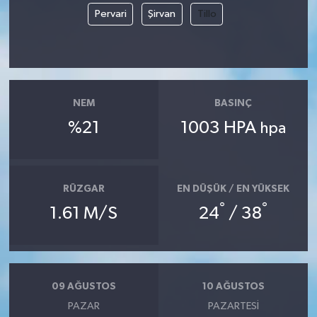
Pervari
Şirvan
Tillo
Magazin
Resmi İlanlar
NEM
BASINÇ
Sağlık
%21
1003 HPA
hpa
Seri İlan
Siyaset
RÜZGAR
EN DÜŞÜK / EN YÜKSEK
°
°
1.61 M/S
24
/ 38
Sokak Hayvanlarını Sahiplendirme
Sonsöz Özel
Spor
09 AĞUSTOS
10 AĞUSTOS
PAZAR
PAZARTESI