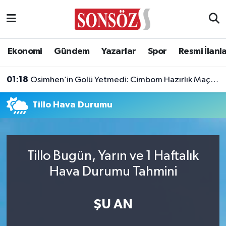
Asayiş
Ankara Nöbetçi Eczaneler
Ekonomi
Gündem
Yazarlar
Spor
Resmi İlanl
Astroloji & Burçlar
Ankara Hava Durumu
01:18
Osimhen’in Golü Yetmedi: Cimbom Hazırlık Maçını Olaylı Kapattı!
Bilim & Teknoloji
Ankara Namaz Vakitleri
Tillo Hava Durumu
Biyografi
Ankara Trafik Yoğunluk Haritası
Çevre
Süper Lig Puan Durumu ve Fikstür
Tillo Bugün, Yarın ve 1 Haftalık
Diğer
Tüm Manşetler
Hava Durumu Tahmini
Dünya
Son Dakika Haberleri
ŞU AN
Eğitim
Haber Arşivi