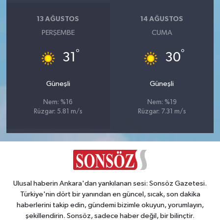
13 AĞUSTOS
14 AĞUSTOS
PERŞEMBE
CUMA
°
°
31
30
Güneşli
Güneşli
Nem: %16
Nem: %19
Rüzgar: 5.81 m/s
Rüzgar: 7.31 m/s
Ulusal haberin Ankara'dan yankılanan sesi: Sonsöz Gazetesi.
Türkiye'nin dört bir yanından en güncel, sıcak, son dakika
haberlerini takip edin, gündemi bizimle okuyun, yorumlayın,
şekillendirin. Sonsöz, sadece haber değil, bir bilinçtir.