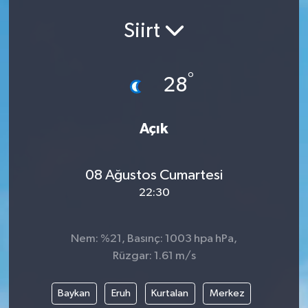
Ekonomi
Siirt
Eleman
°
28
Emlak
Açık
Gündem
Gurme
08 Ağustos Cumartesi
22:30
Haber
İlçe Haberleri
Nem: %21, Basınç: 1003 hpa hPa,
Rüzgar: 1.61 m/s
Keşfet
Baykan
Eruh
Kurtalan
Merkez
Kültür & Sanat