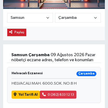
Ekonomi
Eleman
Paylaş
Emlak
Gündem
Samsun
Çarşamba
09 Ağustos 2026 Pazar
Gurme
nöbetçi eczane adres, telefon ve konumları
Haber
Helvacalı Eczanesi
Çarşamba
İlçe Haberleri
HELVACALI MAH. 6000.SOK. NO:8 H
Keşfet
Yol Tarifi Al
0 (362) 833 12 13
Kültür & Sanat