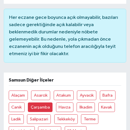
Magazin
Her eczane gece boyunca açık olmayabilir, bazıları
sadece gerektiğinde açık kalabilir veya
Resmi İlanlar
beklenmedik durumlar nedeniyle nöbete
gelemeyebilir. Bu nedenle, yola çıkmadan önce
Sağlık
eczanenin açık olduğunu telefon aracılığıyla teyit
etmeniz iyi bir fikir olacaktır.
Seri İlan
Siyaset
Samsun Diğer İlçeler
Sokak Hayvanlarını Sahiplendirme
Alaçam
Asarcik
Atakum
Ayvacik
Bafra
Sonsöz Özel
Canik
Çarşamba
Havza
İlkadim
Kavak
Spor
Ladik
Salipazari
Tekkeköy
Terme