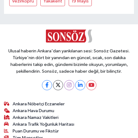
Vezirköprü
Yakakent
19 Mayis
Vasıta
Yaşam
Ulusal haberin Ankara'dan yankılanan sesi: Sonsöz Gazetesi.
Türkiye'nin dört bir yanından en güncel, sıcak, son dakika
haberlerini takip edin, gündemi bizimle okuyun, yorumlayın,
şekillendirin. Sonsöz, sadece haber değil, bir bilinçtir.
Ankara Nöbetçi Eczaneler
Ankara Hava Durumu
Ankara Namaz Vakitleri
Ankara Trafik Yoğunluk Haritası
Puan Durumu ve Fikstür
Tüm Manşetler