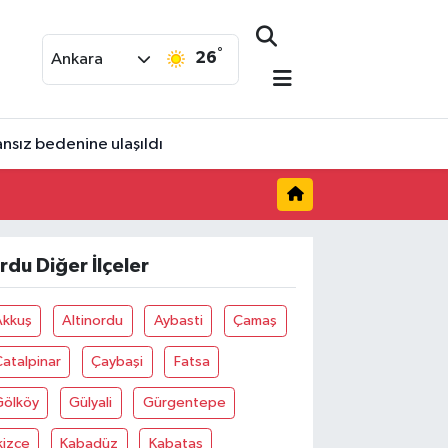
°
26
Ankara
nsız bedenine ulaşıldı
rdu Diğer İlçeler
Akkuş
Altinordu
Aybasti
Çamaş
atalpinar
Çaybaşi
Fatsa
Gölköy
Gülyali
Gürgentepe
kizce
Kabadüz
Kabataş