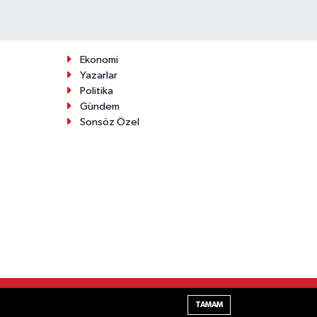
Ekonomi
Yazarlar
Politika
Gündem
Sonsöz Özel
Haber Yazılımı:
TE Bilişim
TAMAM