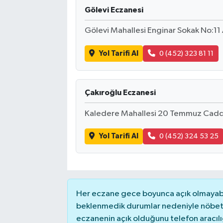
Gölevi Eczanesi
Magazin
Gölevi Mahallesi Enginar Sokak No:11
Resmi İlanlar
Yol Tarifi Al
0 (452) 323 81 11
Sağlık
Çakıroğlu Eczanesi
Seri İlan
Kaledere Mahallesi 20 Temmuz Cadd
Siyaset
Yol Tarifi Al
0 (452) 324 53 25
Sokak Hayvanlarını Sahiplendirme
Sonsöz Özel
Her eczane gece boyunca açık olmayabili
Spor
beklenmedik durumlar nedeniyle nöbete
eczanenin açık olduğunu telefon aracılığıy