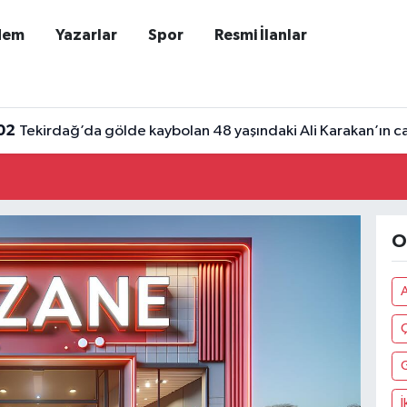
dem
Yazarlar
Spor
Resmi İlanlar
02
Tekirdağ’da gölde kaybolan 48 yaşındaki Ali Karakan’ın ca
O
Ç
İ