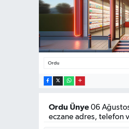
Ekonomi
Eleman
Emlak
Gündem
Gurme
Haber
İlçe Haberleri
Ordu
Ünye
06 Ağustos
Keşfet
eczane adres, telefon 
Kültür & Sanat