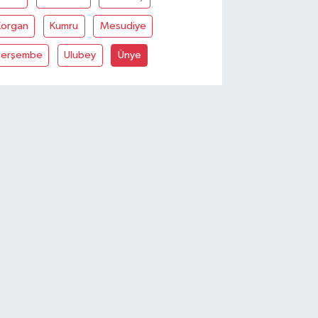
Korgan
Kumru
Mesudiye
Perşembe
Ulubey
Ünye