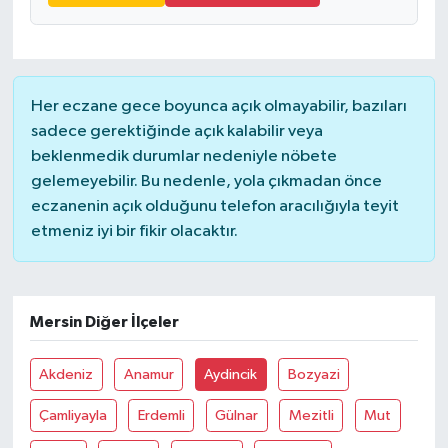
Magazin
Resmi İlanlar
Her eczane gece boyunca açık olmayabilir, bazıları
sadece gerektiğinde açık kalabilir veya
Sağlık
beklenmedik durumlar nedeniyle nöbete
gelemeyebilir. Bu nedenle, yola çıkmadan önce
Seri İlan
eczanenin açık olduğunu telefon aracılığıyla teyit
etmeniz iyi bir fikir olacaktır.
Siyaset
Sokak Hayvanlarını Sahiplendirme
Mersin Diğer İlçeler
Sonsöz Özel
Akdeniz
Anamur
Aydincik
Bozyazi
Spor
Çamliyayla
Erdemli
Gülnar
Mezitli
Mut