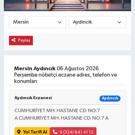
Ekonomi
Eleman
Paylaş
Emlak
Gündem
Mersin
Aydıncık
06 Ağustos 2026
Gurme
Perşembe nöbetçi eczane adres, telefon ve
konumları
Haber
Aydıncık Eczanesi
Aydıncık
İlçe Haberleri
CUMHURİYET MH. HASTANE CD. NO:7
Keşfet
A CUMHURİYET MH. HASTANE CD. NO:7 A
Yol Tarifi Al
0 (324) 841 41 12
Kültür & Sanat