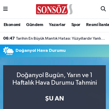
Asayiş
Ankara Nöbetçi Eczaneler
Ekonomi
Gündem
Yazarlar
Spor
Resmi İlanl
Astroloji & Burçlar
Ankara Hava Durumu
06:47
Tarihin En Büyük Mantık Hatası: Yüzyıllardır Yanlış Biliyoruz!
Bilim & Teknoloji
Ankara Namaz Vakitleri
Doğanyol Hava Durumu
Biyografi
Ankara Trafik Yoğunluk Haritası
Çevre
Süper Lig Puan Durumu ve Fikstür
Doğanyol Bugün, Yarın ve 1
Diğer
Tüm Manşetler
Haftalık Hava Durumu Tahmini
Dünya
Son Dakika Haberleri
ŞU AN
Eğitim
Haber Arşivi