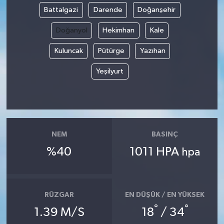
Battalgazi
Darende
Doğanşehir
Magazin
Doğanyol
Hekimhan
Kale
Resmi İlanlar
Kuluncak
Pütürge
Yazıhan
Yeşilyurt
Sağlık
Seri İlan
Siyaset
NEM
BASINÇ
%40
1011 HPA
Sokak Hayvanlarını Sahiplendirme
hpa
Sonsöz Özel
RÜZGAR
EN DÜŞÜK / EN YÜKSEK
Spor
°
°
1.39 M/S
18
/ 34