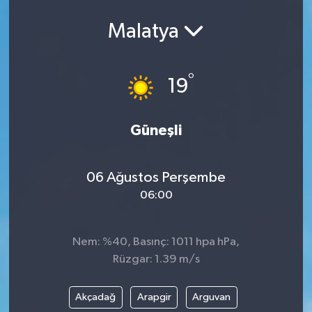
Ekonomi
Malatya
Eleman
°
19
Emlak
Güneşli
Gündem
Gurme
06 Ağustos Perşembe
06:00
Haber
İlçe Haberleri
Nem: %40, Basınç: 1011 hpa hPa,
Rüzgar: 1.39 m/s
Keşfet
Akçadağ
Arapgir
Arguvan
Kültür & Sanat