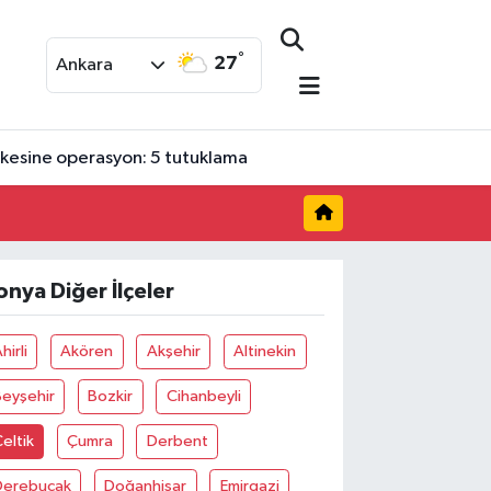
°
27
Ankara
bekesine operasyon: 5 tutuklama
onya Diğer İlçeler
hirli
Akören
Akşehir
Altinekin
Beyşehir
Bozkir
Cihanbeyli
eltik
Çumra
Derbent
Derebucak
Doğanhisar
Emirgazi