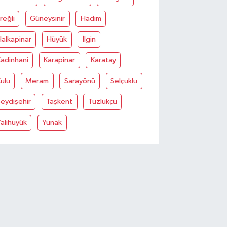
reğli
Güneysinir
Hadim
alkapinar
Hüyük
İlgin
adinhani
Karapinar
Karatay
ulu
Meram
Sarayönü
Selçuklu
eydişehir
Taşkent
Tuzlukçu
alihüyük
Yunak