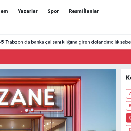
dem
Yazarlar
Spor
Resmi İlanlar
45
Trabzon’da banka çalışanı kılığına giren dolandırıcılık şe
K
A
Ç