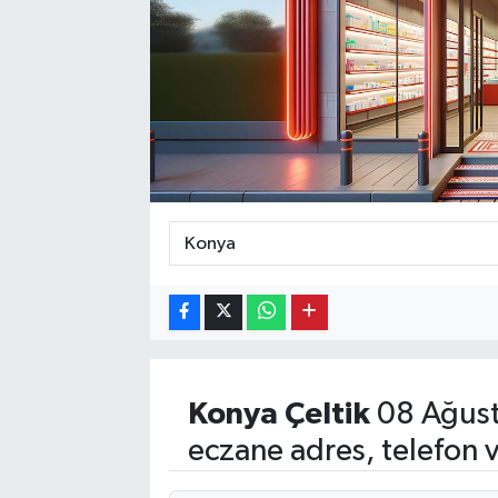
Ekonomi
Eleman
Emlak
Gündem
Gurme
Haber
İlçe Haberleri
Konya
Çeltik
08 Ağust
Keşfet
eczane adres, telefon 
Kültür & Sanat