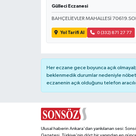
Gülleci Eczanesi
Magazin
BAHÇELİEVLER MAHALLESİ 70619.S
Resmi İlanlar
Yol Tarifi Al
0 (332) 871 27 77
Sağlık
Seri İlan
Her eczane gece boyunca açık olmayabili
beklenmedik durumlar nedeniyle nöbete
Siyaset
eczanenin açık olduğunu telefon aracılığıy
Sokak Hayvanlarını Sahiplendirme
Sonsöz Özel
Spor
Ulusal haberin Ankara'dan yankılanan sesi: Sons
Gazetesi. Türkiye'nin dört bir yanından en günce