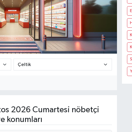
E
H
K
K
S
Y
os 2026 Cumartesi nöbetçi
ve konumları