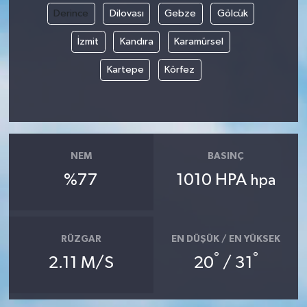
Derince
Dilovası
Gebze
Gölcük
Magazin
İzmit
Kandıra
Karamürsel
Resmi İlanlar
Kartepe
Körfez
Sağlık
Seri İlan
NEM
BASINÇ
Siyaset
%77
1010 HPA
hpa
Sokak Hayvanlarını Sahiplendirme
RÜZGAR
EN DÜŞÜK / EN YÜKSEK
Sonsöz Özel
°
°
2.11 M/S
20
/ 31
Spor