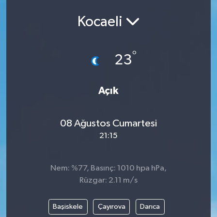
Ekonomi
Kocaeli
Eleman
°
23
Emlak
Açık
Gündem
Gurme
08 Ağustos Cumartesi
21:15
Haber
İlçe Haberleri
Nem: %77, Basınç: 1010 hpa hPa,
Rüzgar: 2.11 m/s
Keşfet
Başiskele
Çayırova
Darıca
Kültür & Sanat