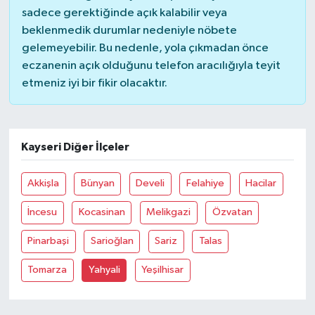
sadece gerektiğinde açık kalabilir veya
beklenmedik durumlar nedeniyle nöbete
Magazin
gelemeyebilir. Bu nedenle, yola çıkmadan önce
eczanenin açık olduğunu telefon aracılığıyla teyit
Resmi İlanlar
etmeniz iyi bir fikir olacaktır.
Sağlık
Seri İlan
Kayseri Diğer İlçeler
Siyaset
Akkişla
Bünyan
Develi
Felahiye
Hacilar
Sokak Hayvanlarını Sahiplendirme
İncesu
Kocasinan
Melikgazi
Özvatan
Pinarbaşi
Sarioğlan
Sariz
Talas
Sonsöz Özel
Tomarza
Yahyali
Yeşilhisar
Spor