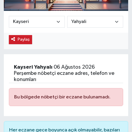
Ekonomi
Eleman
Paylaş
Emlak
Gündem
Kayseri
Yahyalı
06 Ağustos 2026
Gurme
Perşembe nöbetçi eczane adres, telefon ve
konumları
Haber
Bu bölgede nöbetçi bir eczane bulunamadı.
İlçe Haberleri
Keşfet
Her eczane gece boyunca açık olmayabilir, bazıları
Kültür & Sanat