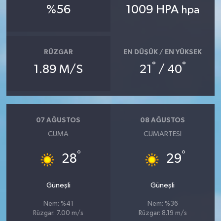
Vasıta
%56
1009 HPA
hpa
Yaşam
RÜZGAR
EN DÜŞÜK / EN YÜKSEK
°
°
1.89 M/S
21
/ 40
07 AĞUSTOS
08 AĞUSTOS
CUMA
CUMARTESI
°
°
28
29
Güneşli
Güneşli
Nem: %41
Nem: %36
Rüzgar: 7.00 m/s
Rüzgar: 8.19 m/s