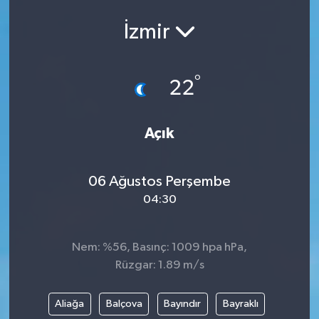
Ekonomi
İzmir
Eleman
°
22
Emlak
Açık
Gündem
Gurme
06 Ağustos Perşembe
04:30
Haber
İlçe Haberleri
Nem: %56, Basınç: 1009 hpa hPa,
Rüzgar: 1.89 m/s
Keşfet
Aliağa
Balçova
Bayındır
Bayraklı
Kültür & Sanat