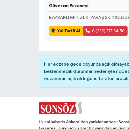
Güvercın Eczanesi
Magazin
BAYRAKLI MH. ZEKİ YAVAŞ SK. NO:6 3
Resmi İlanlar
Yol Tarifi Al
0 (232) 371 34 50
Sağlık
Seri İlan
Her eczane gece boyunca açık olmayabili
beklenmedik durumlar nedeniyle nöbete
Siyaset
eczanenin açık olduğunu telefon aracılığıy
Sokak Hayvanlarını Sahiplendirme
Sonsöz Özel
Spor
Ulusal haberin Ankara'dan yankılanan sesi: Sons
Gazetesi. Türkiye'nin dört bir yanından en günce