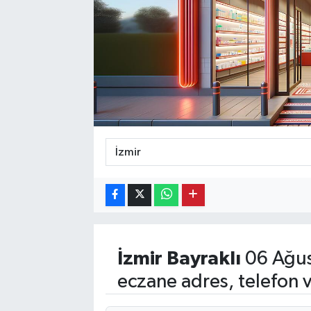
Ekonomi
Eleman
Emlak
Gündem
Gurme
Haber
İlçe Haberleri
İzmir
Bayraklı
06 Ağus
Keşfet
eczane adres, telefon 
Kültür & Sanat