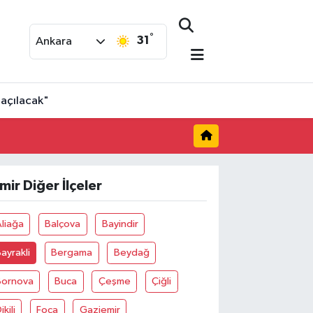
°
31
Ankara
 açılacak"
zmir Diğer İlçeler
liağa
Balçova
Bayindir
ayrakli
Bergama
Beydağ
Bornova
Buca
Çeşme
Çiğli
ikili
Foça
Gaziemir