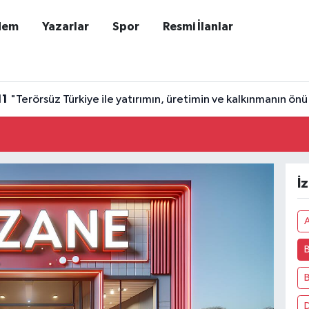
dem
Yazarlar
Spor
Resmi İlanlar
11
"Terörsüz Türkiye ile yatırımın, üretimin ve kalkınmanın önü
İ
A
B
D