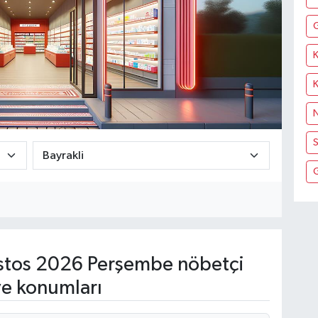
K
N
S
tos 2026 Perşembe nöbetçi
ve konumları