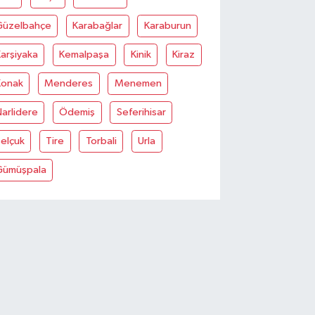
Güzelbahçe
Karabağlar
Karaburun
arşiyaka
Kemalpaşa
Kinik
Kiraz
Konak
Menderes
Menemen
arlidere
Ödemiş
Seferihisar
elçuk
Tire
Torbali
Urla
Gümüşpala