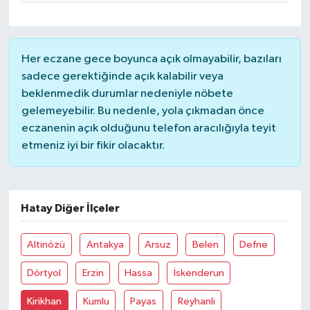
Magazin
Her eczane gece boyunca açık olmayabilir, bazıları
Resmi İlanlar
sadece gerektiğinde açık kalabilir veya
beklenmedik durumlar nedeniyle nöbete
Sağlık
gelemeyebilir. Bu nedenle, yola çıkmadan önce
eczanenin açık olduğunu telefon aracılığıyla teyit
Seri İlan
etmeniz iyi bir fikir olacaktır.
Siyaset
Hatay Diğer İlçeler
Sokak Hayvanlarını Sahiplendirme
Sonsöz Özel
Altinözü
Antakya
Arsuz
Belen
Defne
Dörtyol
Erzin
Hassa
İskenderun
Spor
Kirikhan
Kumlu
Payas
Reyhanli