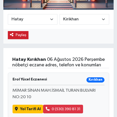
Ekonomi
Eleman
Paylaş
Emlak
Gündem
Hatay
Kırıkhan
06 Ağustos 2026 Perşembe
Gurme
nöbetçi eczane adres, telefon ve konumları
Haber
Erol Yücel Eczanesi
Kırıkhan
İlçe Haberleri
MİMAR SİNAN MAH.İSMAİL TURAN BULVARI
NO:20 10
Keşfet
Yol Tarifi Al
0 (530) 390 81 31
Kültür & Sanat