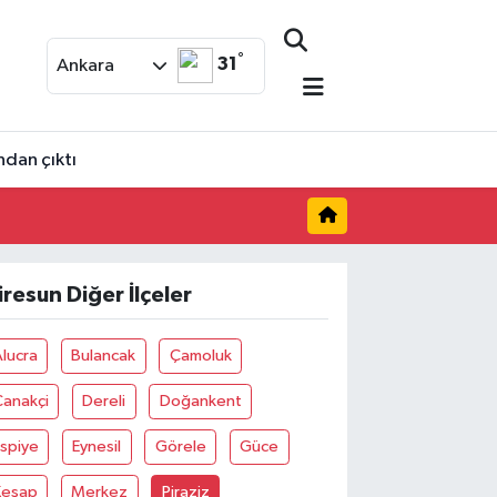
°
31
Ankara
ndan çıktı
iresun Diğer İlçeler
lucra
Bulancak
Çamoluk
Çanakçi
Dereli
Doğankent
spiye
Eynesil
Görele
Güce
Keşap
Merkez
Piraziz