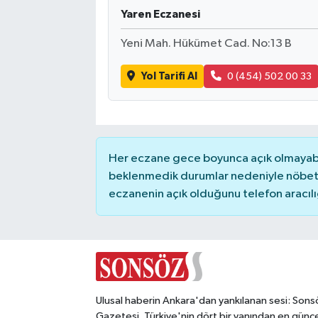
Yaren Eczanesi
Magazin
Yeni Mah. Hükümet Cad. No:13 B
Resmi İlanlar
Yol Tarifi Al
0 (454) 502 00 33
Sağlık
Seri İlan
Her eczane gece boyunca açık olmayabili
beklenmedik durumlar nedeniyle nöbete
Siyaset
eczanenin açık olduğunu telefon aracılığıy
Sokak Hayvanlarını Sahiplendirme
Sonsöz Özel
Spor
Ulusal haberin Ankara'dan yankılanan sesi: Sons
Gazetesi. Türkiye'nin dört bir yanından en günce