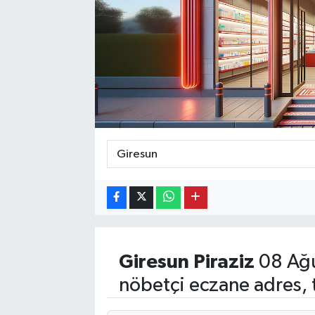
Ekonomi
Eleman
Emlak
Gündem
Gurme
Haber
İlçe Haberleri
Giresun
Piraziz
08 Ağu
Keşfet
nöbetçi eczane adres, 
Kültür & Sanat