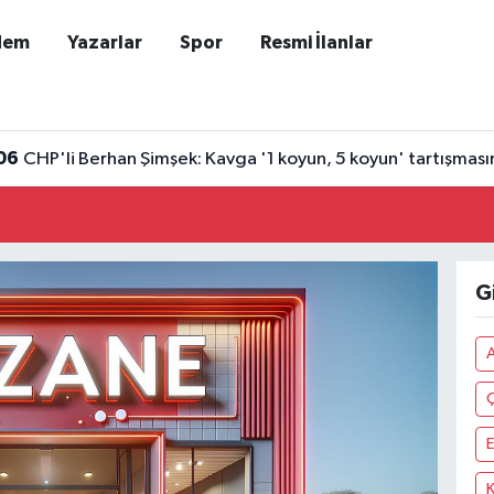
dem
Yazarlar
Spor
Resmi İlanlar
06
CHP'li Berhan Şimşek: Kavga '1 koyun, 5 koyun' tartışması
G
A
E