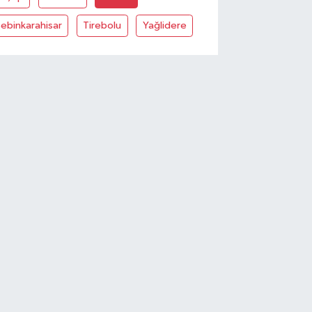
ebinkarahisar
Tirebolu
Yağlidere