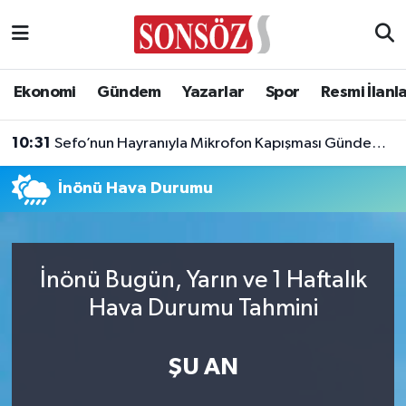
Asayiş
Ankara Nöbetçi Eczaneler
Ekonomi
Gündem
Yazarlar
Spor
Resmi İlanl
Astroloji & Burçlar
Ankara Hava Durumu
10:31
Sefo’nun Hayranıyla Mikrofon Kapışması Gündem Oldu!
Bilim & Teknoloji
Ankara Namaz Vakitleri
İnönü Hava Durumu
Biyografi
Ankara Trafik Yoğunluk Haritası
Çevre
Süper Lig Puan Durumu ve Fikstür
İnönü Bugün, Yarın ve 1 Haftalık
Diğer
Tüm Manşetler
Hava Durumu Tahmini
Dünya
Son Dakika Haberleri
ŞU AN
Eğitim
Haber Arşivi