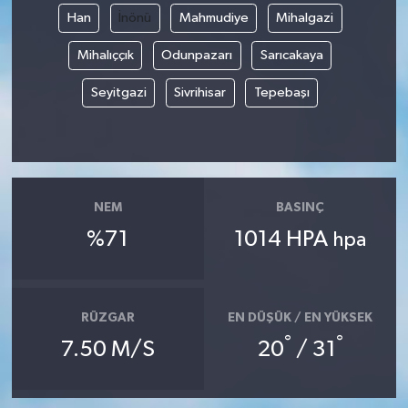
Han
İnönü
Mahmudiye
Mihalgazi
Magazin
Mihalıççık
Odunpazarı
Sarıcakaya
Resmi İlanlar
Seyitgazi
Sivrihisar
Tepebaşı
Sağlık
Seri İlan
NEM
BASINÇ
Siyaset
%71
1014 HPA
hpa
Sokak Hayvanlarını Sahiplendirme
RÜZGAR
EN DÜŞÜK / EN YÜKSEK
Sonsöz Özel
°
°
7.50 M/S
20
/ 31
Spor