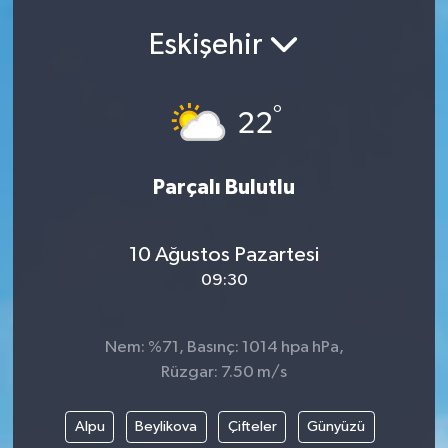
Ekonomi
Eskişehir
Eleman
°
22
Emlak
Parçalı Bulutlu
Gündem
Gurme
10 Ağustos Pazartesi
09:30
Haber
İlçe Haberleri
Nem: %71, Basınç: 1014 hpa hPa,
Rüzgar: 7.50 m/s
Keşfet
Alpu
Beylikova
Çifteler
Günyüzü
Kültür & Sanat