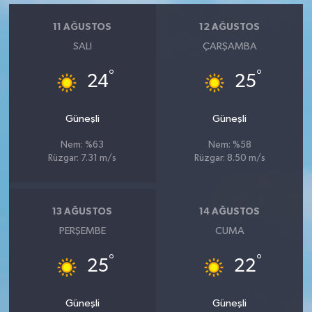
Vasıta
11 AĞUSTOS
12 AĞUSTOS
Yaşam
SALI
ÇARŞAMBA
°
°
24
25
Güneşli
Güneşli
Nem: %63
Nem: %58
Rüzgar: 7.31 m/s
Rüzgar: 8.50 m/s
13 AĞUSTOS
14 AĞUSTOS
PERŞEMBE
CUMA
°
°
25
22
Güneşli
Güneşli