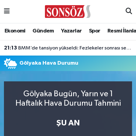
Asayiş
Ankara Nöbetçi Eczaneler
Ekonomi
Gündem
Yazarlar
Spor
Resmi İlanl
Astroloji & Burçlar
Ankara Hava Durumu
21:13
BMM’de tansiyon yükseldi: Fezlekeler sonrası sert açıklamalar
Bilim & Teknoloji
Ankara Namaz Vakitleri
Gölyaka Hava Durumu
Biyografi
Ankara Trafik Yoğunluk Haritası
Çevre
Süper Lig Puan Durumu ve Fikstür
Gölyaka Bugün, Yarın ve 1
Diğer
Tüm Manşetler
Haftalık Hava Durumu Tahmini
Dünya
Son Dakika Haberleri
ŞU AN
Eğitim
Haber Arşivi