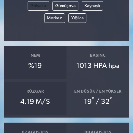
Gölyaka
Gümüşova
Kaynaşlı
Magazin
Merkez
Yığılca
Resmi İlanlar
Sağlık
NEM
BASINÇ
Seri İlan
%19
1013 HPA
hpa
Siyaset
Sokak Hayvanlarını Sahiplendirme
RÜZGAR
EN DÜŞÜK / EN YÜKSEK
°
°
4.19 M/S
19
/ 32
Sonsöz Özel
Spor
07 AĞUSTOS
08 AĞUSTOS