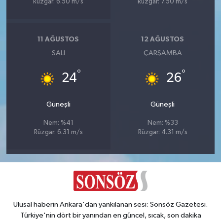
Rüzgar: 6.50 m/s
Rüzgar: 7.50 m/s
11 AĞUSTOS
12 AĞUSTOS
SALI
ÇARŞAMBA
°
°
24
26
Güneşli
Güneşli
Nem: %41
Nem: %33
Rüzgar: 6.31 m/s
Rüzgar: 4.31 m/s
Ulusal haberin Ankara'dan yankılanan sesi: Sonsöz Gazetesi.
Türkiye'nin dört bir yanından en güncel, sıcak, son dakika