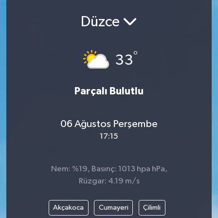
Ekonomi
Düzce
Eleman
°
33
Emlak
Parçalı Bulutlu
Gündem
Gurme
06 Ağustos Perşembe
17:15
Haber
İlçe Haberleri
Nem: %19, Basınç: 1013 hpa hPa,
Rüzgar: 4.19 m/s
Keşfet
Akçakoca
Cumayeri
Çilimli
Kültür & Sanat