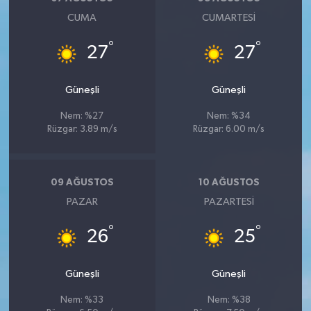
Vasıta
CUMA
CUMARTESI
Yaşam
°
°
27
27
Güneşli
Güneşli
Nem: %27
Nem: %34
Rüzgar: 3.89 m/s
Rüzgar: 6.00 m/s
09 AĞUSTOS
10 AĞUSTOS
PAZAR
PAZARTESI
°
°
26
25
Güneşli
Güneşli
Nem: %33
Nem: %38